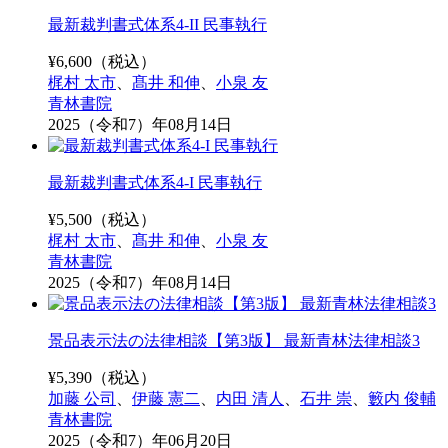
最新裁判書式体系4-II 民事執行
¥
6,600
（税込）
梶村 太市
、
髙井 和伸
、
小泉 友
青林書院
2025（令和7）年08月14日
最新裁判書式体系4-I 民事執行
¥
5,500
（税込）
梶村 太市
、
髙井 和伸
、
小泉 友
青林書院
2025（令和7）年08月14日
景品表示法の法律相談【第3版】 最新青林法律相談3
¥
5,390
（税込）
加藤 公司
、
伊藤 憲二
、
内田 清人
、
石井 崇
、
籔内 俊輔
青林書院
2025（令和7）年06月20日