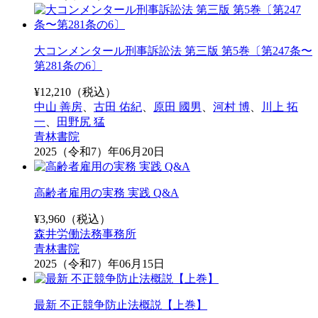
大コンメンタール刑事訴訟法 第三版 第5巻〔第247条〜
第281条の6〕
¥
12,210
（税込）
中山 善房
、
古田 佑紀
、
原田 國男
、
河村 博
、
川上 拓
一
、
田野尻 猛
青林書院
2025（令和7）年06月20日
高齢者雇用の実務 実践 Q&A
¥
3,960
（税込）
森井労働法務事務所
青林書院
2025（令和7）年06月15日
最新 不正競争防止法概説【上巻】