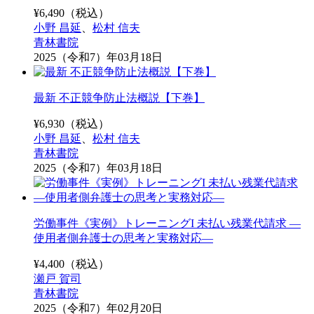
¥
6,490
（税込）
小野 昌延
、
松村 信夫
青林書院
2025（令和7）年03月18日
最新 不正競争防止法概説【下巻】
¥
6,930
（税込）
小野 昌延
、
松村 信夫
青林書院
2025（令和7）年03月18日
労働事件《実例》トレーニングI 未払い残業代請求 ―
使用者側弁護士の思考と実務対応―
¥
4,400
（税込）
瀬戸 賀司
青林書院
2025（令和7）年02月20日