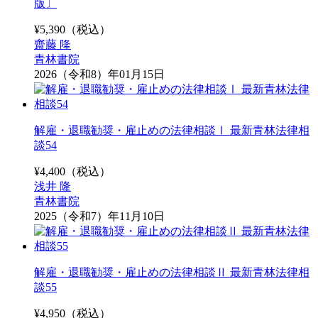
版〕
¥
5,390
（税込）
齋藤 隆
青林書院
2026（令和8）年01月15日
解雇・退職勧奨・雇止めの法律相談Ⅰ 最新青林法律相
談54
¥
4,400
（税込）
浅井 隆
青林書院
2025（令和7）年11月10日
解雇・退職勧奨・雇止めの法律相談Ⅱ 最新青林法律相
談55
¥
4,950
（税込）