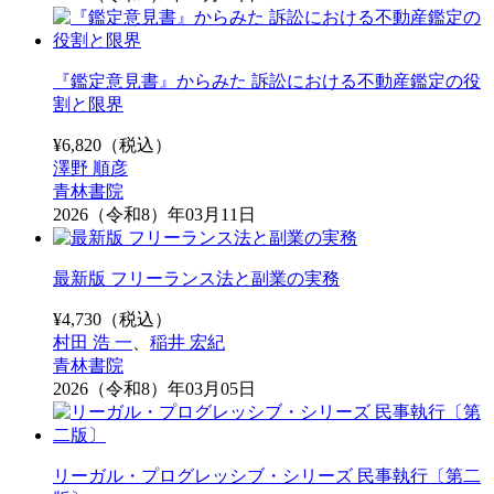
『鑑定意見書』からみた 訴訟における不動産鑑定の役
割と限界
¥
6,820
（税込）
澤野 順彦
青林書院
2026（令和8）年03月11日
最新版 フリーランス法と副業の実務
¥
4,730
（税込）
村田 浩 一
、
稲井 宏紀
青林書院
2026（令和8）年03月05日
リーガル・プログレッシブ・シリーズ 民事執行〔第二