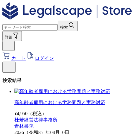
検索
詳細
カート
ログイン
検索結果
高年齢者雇用における労務問題と実務対応
¥
4,950
（税込）
杜若経営法律事務所
青林書院
2026（令和8）年04月10日