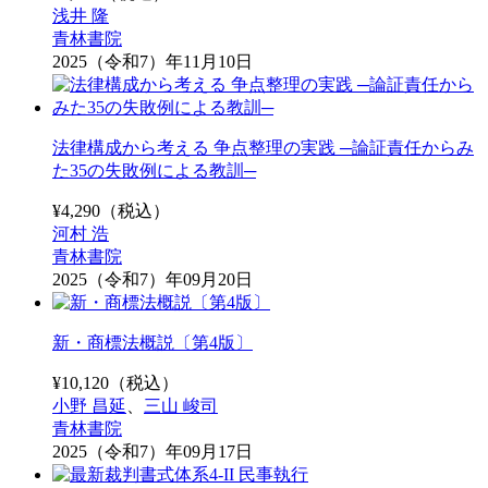
浅井 隆
青林書院
2025（令和7）年11月10日
法律構成から考える 争点整理の実践 ─論証責任からみ
た35の失敗例による教訓─
¥
4,290
（税込）
河村 浩
青林書院
2025（令和7）年09月20日
新・商標法概説〔第4版〕
¥
10,120
（税込）
小野 昌延
、
三山 峻司
青林書院
2025（令和7）年09月17日