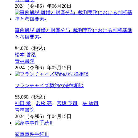
2024（令和6）年06月20日
事例解説 離婚と財産分与 -裁判実務における判断基準
と考慮要素-
¥
4,070
（税込）
松本 哲泓
青林書院
2024（令和6）年05月15日
フランチャイズ契約の法律相談
¥
5,060
（税込）
神田 孝
、
若松 亮
、
宮坂 英司
、
林 紘司
青林書院
2024（令和6）年04月15日
家事事件手続Ⅲ