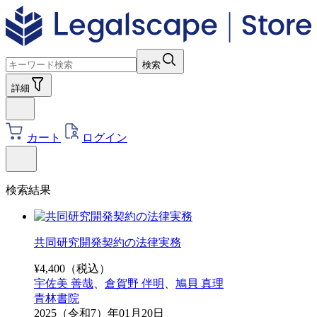
検索
詳細
カート
ログイン
検索結果
共同研究開発契約の法律実務
¥
4,400
（税込）
宇佐美 善哉
、
倉賀野 伴明
、
鳩貝 真理
青林書院
2025（令和7）年01月20日