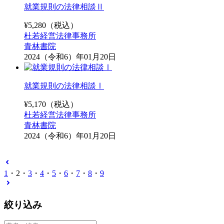
就業規則の法律相談Ⅱ
¥
5,280
（税込）
杜若経営法律事務所
青林書院
2024（令和6）年01月20日
就業規則の法律相談Ⅰ
¥
5,170
（税込）
杜若経営法律事務所
青林書院
2024（令和6）年01月20日
1
・
2
・
3
・
4
・
5
・
6
・
7
・
8
・
9
絞り込み