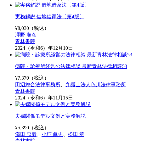
実務解説 借地借家法〔第4版〕
¥
8,030
（税込）
澤野 順彦
青林書院
2024（令和6）年12月10日
病院・診療所経営の法律相談 最新青林法律相談53
¥
7,370
（税込）
田辺総合法律事務所
、
弁護士法人色川法律事務所
青林書院
2024（令和6）年11月15日
夫婦関係モデル文例と実務解説
¥
5,390
（税込）
満田 忠彦
、
小圷 眞史
、
松田 章
青林書院