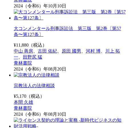
2024（令和6）年10月10日
大コンメンタール刑事訴訟法 第三版 第2巻〔第57
条〜第127条〕
¥
11,880
（税込）
中山 善房
、
古田 佑紀
、
原田 國男
、
河村 博
、
川上 拓
一
、
田野尻 猛
青林書院
2024（令和6）年08月20日
宗教法人の法律相談
¥
5,170
（税込）
本間 久雄
青林書院
2024（令和6）年08月10日