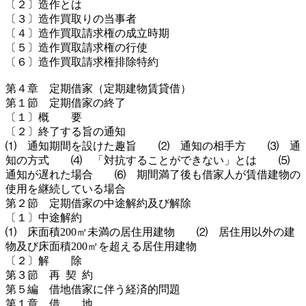
〔２〕造作とは
〔３〕造作買取りの当事者
〔４〕造作買取請求権の成立時期
〔５〕造作買取請求権の行使
〔６〕造作買取請求権排除特約
第４章 定期借家（定期建物賃貸借）
第１節 定期借家の終了
〔１〕概 要
〔２〕終了する旨の通知
⑴ 通知期間を設けた趣旨 ⑵ 通知の相手方 ⑶ 通
知の方式 ⑷ 「対抗することができない」とは ⑸
通知が遅れた場合 ⑹ 期間満了後も借家人が賃借建物の
使用を継続している場合
第２節 定期借家の中途解約及び解除
〔１〕中途解約
⑴ 床面積200㎡未満の居住用建物 ⑵ 居住用以外の建
物及び床面積200㎡を超える居住用建物
〔２〕解 除
第３節 再 契 約
第５編 借地借家に伴う経済的問題
第１章 借 地