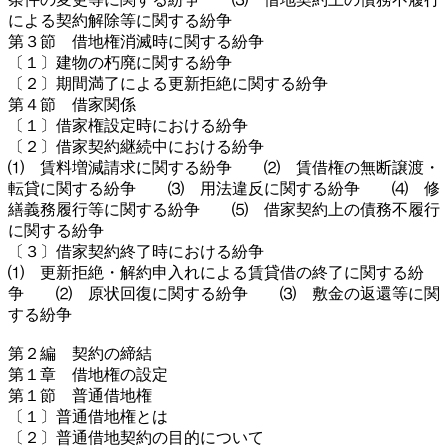
による契約解除等に関する紛争
第３節 借地権消滅時に関する紛争
〔１〕建物の朽廃に関する紛争
〔２〕期間満了による更新拒絶に関する紛争
第４節 借家関係
〔１〕借家権設定時における紛争
〔２〕借家契約継続中における紛争
⑴ 賃料増減請求に関する紛争 ⑵ 賃借権の無断譲渡・
転貸に関する紛争 ⑶ 用法違反に関する紛争 ⑷ 修
繕義務履行等に関する紛争 ⑸ 借家契約上の債務不履行
に関する紛争
〔３〕借家契約終了時における紛争
⑴ 更新拒絶・解約申入れによる賃貸借の終了に関する紛
争 ⑵ 原状回復に関する紛争 ⑶ 敷金の返還等に関
する紛争
第２編 契約の締結
第１章 借地権の設定
第１節 普通借地権
〔１〕普通借地権とは
〔２〕普通借地契約の目的について