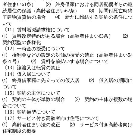
者住まい61条） ⑵ 終身借家における同居配偶者らの継
続居住の保護（高齢者住まい62条） ⑶ 期間付死亡時終
了建物賃貸借の場合 ⑷ 新たに締結する契約の条件につ
いて
〔11〕賃料増減請求権について
⑴ 賃料改定特約がある場合（高齢者住まい63条） ⑵
契約類型の多様化
〔12〕一時金の授受について
⑴ 権利金などの設定の対価の授受の禁止（高齢者住まい54
条４号） ⑵ 賃料を前払いする場合について
〔13〕譲渡又は転貸の禁止
〔14〕仮入居について
⑴ 終身借家権に先立っての仮入居 ⑵ 仮入居の期間に
ついて
〔15〕契約の主体について
⑴ 契約の主体が単数の場合 ⑵ 契約の主体が複数の場
合について
〔16〕契約類型について
〔17〕サービス付き高齢者向け住宅について
⑴ 高齢者住まい法の改正 ⑵ サービス付き高齢者向け
住宅制度の概要