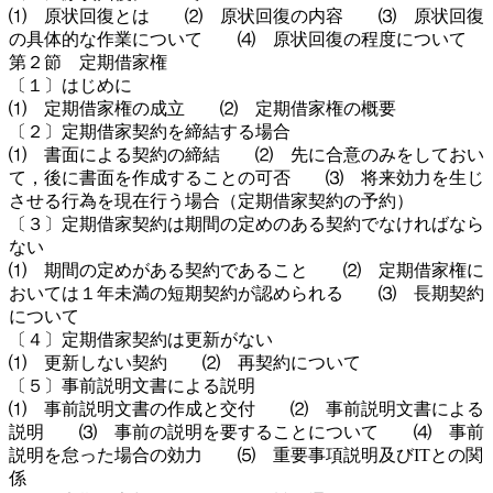
⑴ 原状回復とは ⑵ 原状回復の内容 ⑶ 原状回復
の具体的な作業について ⑷ 原状回復の程度について
第２節 定期借家権
〔１〕はじめに
⑴ 定期借家権の成立 ⑵ 定期借家権の概要
〔２〕定期借家契約を締結する場合
⑴ 書面による契約の締結 ⑵ 先に合意のみをしておい
て，後に書面を作成することの可否 ⑶ 将来効力を生じ
させる行為を現在行う場合（定期借家契約の予約）
〔３〕定期借家契約は期間の定めのある契約でなければなら
ない
⑴ 期間の定めがある契約であること ⑵ 定期借家権に
おいては１年未満の短期契約が認められる ⑶ 長期契約
について
〔４〕定期借家契約は更新がない
⑴ 更新しない契約 ⑵ 再契約について
〔５〕事前説明文書による説明
⑴ 事前説明文書の作成と交付 ⑵ 事前説明文書による
説明 ⑶ 事前の説明を要することについて ⑷ 事前
説明を怠った場合の効力 ⑸ 重要事項説明及びITとの関
係