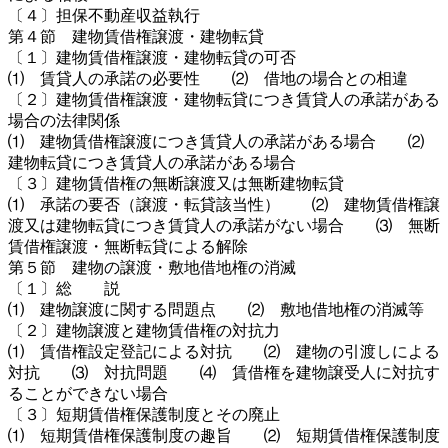
〔４〕担保不動産収益執行
第４節 建物賃借権譲渡・建物転貸
〔１〕建物賃借権譲渡・建物転貸の可否
⑴ 賃貸人の承諾の必要性 ⑵ 借地の場合との相違
〔２〕建物賃借権譲渡・建物転貸につき賃貸人の承諾がある
場合の法律関係
⑴ 建物賃借権譲渡につき賃貸人の承諾がある場合 ⑵
建物転貸につき賃貸人の承諾がある場合
〔３〕建物賃借権の無断譲渡又は無断建物転貸
⑴ 承諾の要否（譲渡・転貸該当性） ⑵ 建物賃借権譲
渡又は建物転貸につき賃貸人の承諾がない場合 ⑶ 無断
賃借権譲渡・無断転貸による解除
第５節 建物の譲渡・敷地借地権の消滅
〔１〕総 説
⑴ 建物譲渡に関する問題点 ⑵ 敷地借地権の消滅等
〔２〕建物譲渡と建物賃借権の対抗力
⑴ 賃借権設定登記による対抗 ⑵ 建物の引渡しによる
対抗 ⑶ 対抗問題 ⑷ 賃借権を建物譲受人に対抗す
ることができない場合
〔３〕短期賃借権保護制度とその廃止
⑴ 短期賃借権保護制度の趣旨 ⑵ 短期賃借権保護制度