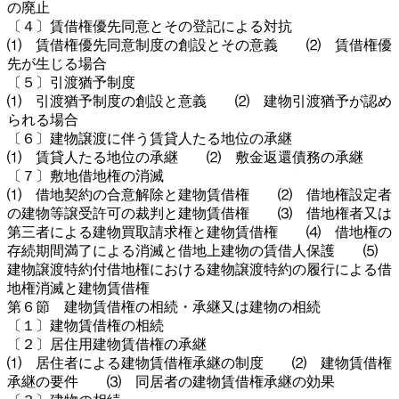
の廃止
〔４〕賃借権優先同意とその登記による対抗
⑴ 賃借権優先同意制度の創設とその意義 ⑵ 賃借権優
先が生じる場合
〔５〕引渡猶予制度
⑴ 引渡猶予制度の創設と意義 ⑵ 建物引渡猶予が認め
られる場合
〔６〕建物譲渡に伴う賃貸人たる地位の承継
⑴ 賃貸人たる地位の承継 ⑵ 敷金返還債務の承継
〔７〕敷地借地権の消滅
⑴ 借地契約の合意解除と建物賃借権 ⑵ 借地権設定者
の建物等譲受許可の裁判と建物賃借権 ⑶ 借地権者又は
第三者による建物買取請求権と建物賃借権 ⑷ 借地権の
存続期間満了による消滅と借地上建物の賃借人保護 ⑸
建物譲渡特約付借地権における建物譲渡特約の履行による借
地権消滅と建物賃借権
第６節 建物賃借権の相続・承継又は建物の相続
〔１〕建物賃借権の相続
〔２〕居住用建物賃借権の承継
⑴ 居住者による建物賃借権承継の制度 ⑵ 建物賃借権
承継の要件 ⑶ 同居者の建物賃借権承継の効果