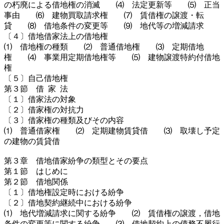
の朽廃による借地権の消滅 ⑷ 法定更新等 ⑸ 正当
事由 ⑹ 建物買取請求権 ⑺ 賃借権の譲渡・転
貸 ⑻ 借地条件の変更等 ⑼ 地代等の増減請求
〔４〕借地借家法上の借地権
⑴ 借地権の種類 ⑵ 普通借地権 ⑶ 定期借地
権 ⑷ 事業用定期借地権等 ⑸ 建物譲渡特約付借地
権
〔５〕自己借地権
第３節 借 家 法
〔１〕借家法の対象
〔２〕借家権の対抗力
〔３〕借家権の種類及びその内容
⑴ 普通借家権 ⑵ 定期建物賃貸借 ⑶ 取壊し予定
の建物の賃貸借
第３章 借地借家紛争の類型とその要点
第１節 はじめに
第２節 借地関係
〔１〕借地権設定時における紛争
〔２〕借地契約継続中における紛争
⑴ 地代増減請求に関する紛争 ⑵ 賃借権の譲渡，借地
条件の変更等に関する紛争 ⑶ 借地契約上の債務不履行