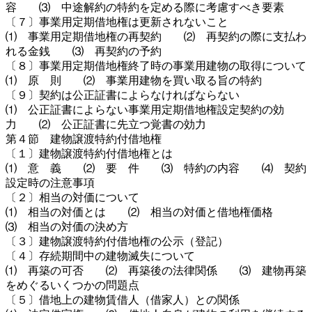
容 ⑶ 中途解約の特約を定める際に考慮すべき要素
〔７〕事業用定期借地権は更新されないこと
⑴ 事業用定期借地権の再契約 ⑵ 再契約の際に支払わ
れる金銭 ⑶ 再契約の予約
〔８〕事業用定期借地権終了時の事業用建物の取得について
⑴ 原 則 ⑵ 事業用建物を買い取る旨の特約
〔９〕契約は公正証書によらなければならない
⑴ 公正証書によらない事業用定期借地権設定契約の効
力 ⑵ 公正証書に先立つ覚書の効力
第４節 建物譲渡特約付借地権
〔１〕建物譲渡特約付借地権とは
⑴ 意 義 ⑵ 要 件 ⑶ 特約の内容 ⑷ 契約
設定時の注意事項
〔２〕相当の対価について
⑴ 相当の対価とは ⑵ 相当の対価と借地権価格
⑶ 相当の対価の決め方
〔３〕建物譲渡特約付借地権の公示（登記）
〔４〕存続期間中の建物滅失について
⑴ 再築の可否 ⑵ 再築後の法律関係 ⑶ 建物再築
をめぐるいくつかの問題点
〔５〕借地上の建物賃借人（借家人）との関係