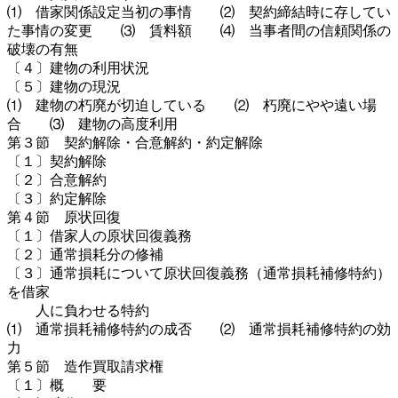
⑴ 借家関係設定当初の事情 ⑵ 契約締結時に存してい
た事情の変更 ⑶ 賃料額 ⑷ 当事者間の信頼関係の
破壊の有無
〔４〕建物の利用状況
〔５〕建物の現況
⑴ 建物の朽廃が切迫している ⑵ 朽廃にやや遠い場
合 ⑶ 建物の高度利用
第３節 契約解除・合意解約・約定解除
〔１〕契約解除
〔２〕合意解約
〔３〕約定解除
第４節 原状回復
〔１〕借家人の原状回復義務
〔２〕通常損耗分の修補
〔３〕通常損耗について原状回復義務（通常損耗補修特約）
を借家
人に負わせる特約
⑴ 通常損耗補修特約の成否 ⑵ 通常損耗補修特約の効
力
第５節 造作買取請求権
〔１〕概 要