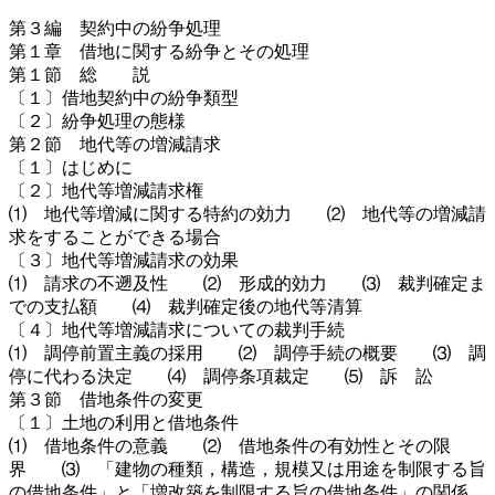
第３編 契約中の紛争処理
第１章 借地に関する紛争とその処理
第１節 総 説
〔１〕借地契約中の紛争類型
〔２〕紛争処理の態様
第２節 地代等の増減請求
〔１〕はじめに
〔２〕地代等増減請求権
⑴ 地代等増減に関する特約の効力 ⑵ 地代等の増減請
求をすることができる場合
〔３〕地代等増減請求の効果
⑴ 請求の不遡及性 ⑵ 形成的効力 ⑶ 裁判確定ま
での支払額 ⑷ 裁判確定後の地代等清算
〔４〕地代等増減請求についての裁判手続
⑴ 調停前置主義の採用 ⑵ 調停手続の概要 ⑶ 調
停に代わる決定 ⑷ 調停条項裁定 ⑸ 訴 訟
第３節 借地条件の変更
〔１〕土地の利用と借地条件
⑴ 借地条件の意義 ⑵ 借地条件の有効性とその限
界 ⑶ 「建物の種類，構造，規模又は用途を制限する旨
の借地条件」と「増改築を制限する旨の借地条件」の関係