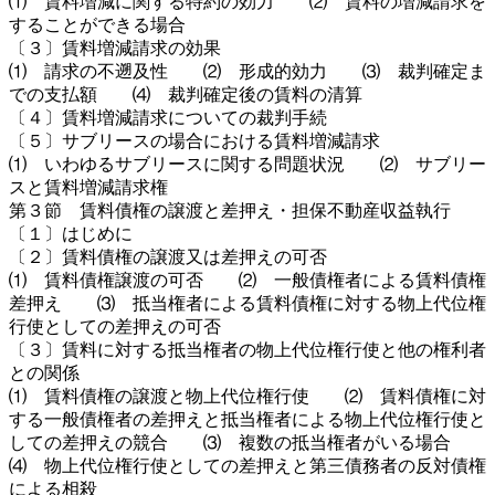
⑴ 賃料増減に関する特約の効力 ⑵ 賃料の増減請求を
することができる場合
〔３〕賃料増減請求の効果
⑴ 請求の不遡及性 ⑵ 形成的効力 ⑶ 裁判確定ま
での支払額 ⑷ 裁判確定後の賃料の清算
〔４〕賃料増減請求についての裁判手続
〔５〕サブリースの場合における賃料増減請求
⑴ いわゆるサブリースに関する問題状況 ⑵ サブリー
スと賃料増減請求権
第３節 賃料債権の譲渡と差押え・担保不動産収益執行
〔１〕はじめに
〔２〕賃料債権の譲渡又は差押えの可否
⑴ 賃料債権譲渡の可否 ⑵ 一般債権者による賃料債権
差押え ⑶ 抵当権者による賃料債権に対する物上代位権
行使としての差押えの可否
〔３〕賃料に対する抵当権者の物上代位権行使と他の権利者
との関係
⑴ 賃料債権の譲渡と物上代位権行使 ⑵ 賃料債権に対
する一般債権者の差押えと抵当権者による物上代位権行使と
しての差押えの競合 ⑶ 複数の抵当権者がいる場合
⑷ 物上代位権行使としての差押えと第三債務者の反対債権
による相殺