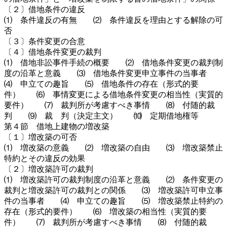
〔２〕借地条件の違反
⑴ 条件違反の有無 ⑵ 条件違反を理由とする解除の可
否
〔３〕条件変更の合意
〔４〕借地条件変更の裁判
⑴ 借地非訟事件手続の概要 ⑵ 借地条件変更の裁判制
度の沿革と意義 ⑶ 借地条件変更申立事件の当事者
⑷ 申立ての趣旨 ⑸ 借地条件の存在（形式的要
件） ⑹ 事情変更による借地条件変更の相当性（実質的
要件） ⑺ 裁判所が考慮すべき事情 ⑻ 付随的裁
判 ⑼ 裁 判（決定主文） ⑽ 定期借地権等
第４節 借地上建物の増改築
〔１〕増改築の可否
⑴ 増改築の意義 ⑵ 増改築の自由 ⑶ 増改築禁止
特約とその違反の効果
〔２〕増改築許可の裁判
⑴ 増改築許可の裁判制度の沿革と意義 ⑵ 条件変更の
裁判と増改築許可の裁判との関係 ⑶ 増改築許可申立事
件の当事者 ⑷ 申立ての趣旨 ⑸ 増改築禁止特約の
存在（形式的要件） ⑹ 増改築の相当性（実質的要
件） ⑺ 裁判所が考慮すべき事情 ⑻ 付随的裁