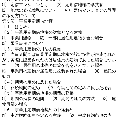
⑴ 定借マンションとは ⑵ 定期借地権の準共有
⑶ 地代の支払義務について ⑷ 定借マンションの管理
の考え方について
第３節 事業用定期借地権
〔１〕はじめに
〔２〕事業用定期借地権の対象となる建物
⑴ 事業用建物 ⑵ 一部に居住用建物を含む場合
⑶ 限界事例について
〔３〕事業用建物の用法の変更
⑴ 当事者間では事業用定期借地権の設定契約が作成された
が，実際に建築されたのは居住用の建物であった場合につい
て ⑵ 居住用の建物の建築が合意されていた場合
⑶ 事業用の建物が居住用に改装された場合 ⑷ 登記の
効力
〔４〕期間の定めに反した場合
⑴ 存続期間の定め ⑵ 存続期間の定めに反した場合
〔５〕事業用定期借地権の期間の延長
⑴ 期間の延長の範囲 ⑵ 期間の延長の方法 ⑶ 建
物再築の場合
〔６〕事業用定期借地契約の中途解約
⑴ 中途解約条項を定める意義 ⑵ 中途解約条項の内