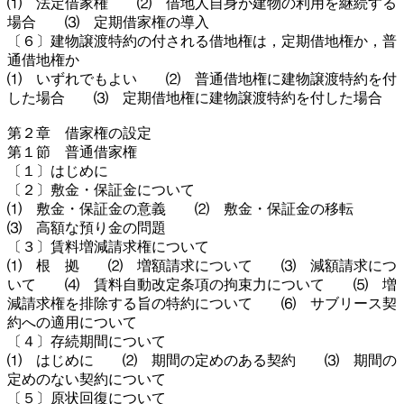
⑴ 法定借家権 ⑵ 借地人自身が建物の利用を継続する
場合 ⑶ 定期借家権の導入
〔６〕建物譲渡特約の付される借地権は，定期借地権か，普
通借地権か
⑴ いずれでもよい ⑵ 普通借地権に建物譲渡特約を付
した場合 ⑶ 定期借地権に建物譲渡特約を付した場合
第２章 借家権の設定
第１節 普通借家権
〔１〕はじめに
〔２〕敷金・保証金について
⑴ 敷金・保証金の意義 ⑵ 敷金・保証金の移転
⑶ 高額な預り金の問題
〔３〕賃料増減請求権について
⑴ 根 拠 ⑵ 増額請求について ⑶ 減額請求につ
いて ⑷ 賃料自動改定条項の拘束力について ⑸ 増
減請求権を排除する旨の特約について ⑹ サブリース契
約への適用について
〔４〕存続期間について
⑴ はじめに ⑵ 期間の定めのある契約 ⑶ 期間の
定めのない契約について
〔５〕原状回復について