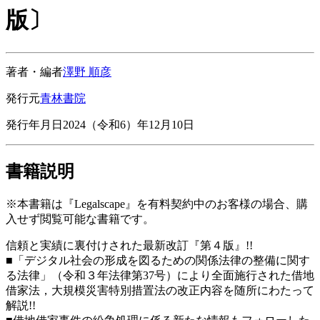
版〕
著者・編者
澤野 順彦
発行元
青林書院
発行年月日
2024（令和6）年12月10日
書籍説明
※本書籍は『Legalscape』を有料契約中のお客様の場合、購
入せず閲覧可能な書籍です。
信頼と実績に裏付けされた最新改訂『第４版』!!
■「デジタル社会の形成を図るための関係法律の整備に関す
る法律」（令和３年法律第37号）により全面施行された借地
借家法，大規模災害特別措置法の改正内容を随所にわたって
解説!!