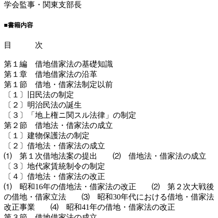
学会監事・関東支部長
■書籍内容
目 次
第１編 借地借家法の基礎知識
第１章 借地借家法の沿革
第１節 借地・借家法制定以前
〔１〕旧民法の制定
〔２〕明治民法の誕生
〔３〕「地上権ニ関スル法律」の制定
第２節 借地法・借家法の成立
〔１〕建物保護法の制定
〔２〕借地法・借家法の成立
⑴ 第１次借地法案の提出 ⑵ 借地法・借家法の成立
〔３〕地代家賃統制令の制定
〔４〕借地法・借家法の改正
⑴ 昭和16年の借地法・借家法の改正 ⑵ 第２次大戦後
の借地・借家立法 ⑶ 昭和30年代における借地・借家法
改正事業 ⑷ 昭和41年の借地・借家法の改正
第３節 借地借家法の成立