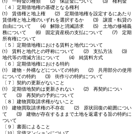
⑴ 一時金の種類 ⑵ 保証金について ⑶ 権利金
〔４〕定期借地権の基礎となる権利
⑴ 賃借権と地上権 ⑵ 定期借地権を設定するにあたり
賃借権と地上権のいずれを選択するか ⑶ 譲渡・転貸の
自由について ⑷ 解除と消滅請求 ⑸ 土地の修補義
務について ⑹ 固定資産税の支払について ⑺ 定期
所有権について
〔５〕定期借地権における賃料と地代について
⑴ 賃料と地代との呼称について ⑵ 支払方法 ⑶
地代等の増減方法について ⑷ 純賃料方式
〔６〕定期借地権における特約
⑴ 建物・外構などについての特約 ⑵ 共用部分の使用
についての特約 ⑶ 街作りの特約について
〔７〕契約の更新がないこと
⑴ 定期借地契約は更新されない ⑵ 再契約につい
て ⑶ 再契約の予約について
〔８〕建物買取請求権がないこと
⑴ 建物買取請求権の不存在 ⑵ 原状回復の範囲につい
て ⑶ 建物が存在するままで土地を返還する旨の特約に
ついて
〔９〕書面によること
〔10〕定借マンションについて