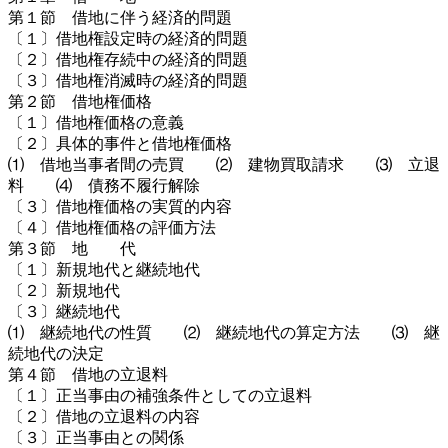
第１節 借地に伴う経済的問題
〔１〕借地権設定時の経済的問題
〔２〕借地権存続中の経済的問題
〔３〕借地権消滅時の経済的問題
第２節 借地権価格
〔１〕借地権価格の意義
〔２〕具体的事件と借地権価格
⑴ 借地当事者間の売買 ⑵ 建物買取請求 ⑶ 立退
料 ⑷ 債務不履行解除
〔３〕借地権価格の実質的内容
〔４〕借地権価格の評価方法
第３節 地 代
〔１〕新規地代と継続地代
〔２〕新規地代
〔３〕継続地代
⑴ 継続地代の性質 ⑵ 継続地代の算定方法 ⑶ 継
続地代の決定
第４節 借地の立退料
〔１〕正当事由の補強条件としての立退料
〔２〕借地の立退料の内容
〔３〕正当事由との関係