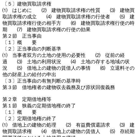
〔５〕建物買取請求権
⑴ はじめに ⑵ 建物買取請求権の性質 ⑶ 建物買
取請求権の成立 ⑷ 建物買取請求権の行使者 ⑸ 建
物買取請求権行使の相手方 ⑹ 建物買取請求権行使の時
期 ⑺ 建物買取請求権の行使の効果
第２節 正当事由
〔１〕概 要
〔２〕正当事由の判断基準
⑴ 当事者双方の土地の使用の必要性 ⑵ 従前の経
過 ⑶ 土地の利用状況 ⑷ 土地の存する地域の状
況 ⑸ 借地上の建物の賃借人の事情 ⑹ 立退料その
他の財産上の給付の申出
〔３〕正当事由の有無判断の基準時
第３節 借地権者の建物収去義務及び原状回復義務
第２章 定期借地権等
第１節 狭義の定期借地権の終了
〔１〕概 要
〔２〕定期借地権の終了
⑴ 借地上の建物の処理 ⑵ 有益費償還請求 ⑶ 建
物買取請求権 ⑷ 借地上の建物の賃借人 ⑸ 存続期