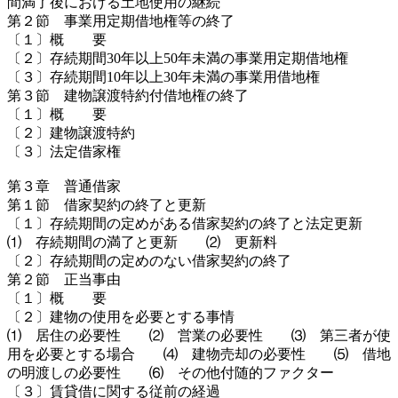
間満了後における土地使用の継続
第２節 事業用定期借地権等の終了
〔１〕概 要
〔２〕存続期間30年以上50年未満の事業用定期借地権
〔３〕存続期間10年以上30年未満の事業用借地権
第３節 建物譲渡特約付借地権の終了
〔１〕概 要
〔２〕建物譲渡特約
〔３〕法定借家権
第３章 普通借家
第１節 借家契約の終了と更新
〔１〕存続期間の定めがある借家契約の終了と法定更新
⑴ 存続期間の満了と更新 ⑵ 更新料
〔２〕存続期間の定めのない借家契約の終了
第２節 正当事由
〔１〕概 要
〔２〕建物の使用を必要とする事情
⑴ 居住の必要性 ⑵ 営業の必要性 ⑶ 第三者が使
用を必要とする場合 ⑷ 建物売却の必要性 ⑸ 借地
の明渡しの必要性 ⑹ その他付随的ファクター
〔３〕賃貸借に関する従前の経過