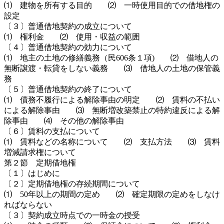
⑴ 建物を所有する目的 ⑵ 一時使用目的での借地権の
設定
〔３〕普通借地契約の成立について
⑴ 権利金 ⑵ 使用・収益の範囲
〔４〕普通借地契約の効力について
⑴ 地主の土地の修繕義務（民606条１項) ⑵ 借地人の
無断譲渡・転貸をしない義務 ⑶ 借地人の土地の保管義
務
〔５〕普通借地契約の終了について
⑴ 債務不履行による解除事由の明定 ⑵ 賃料の不払い
による解除事由 ⑶ 無断増改築禁止の特約違反による解
除事由 ⑷ その他の解除事由
〔６〕賃料の支払について
⑴ 賃料などの名称について ⑵ 支払方法 ⑶ 賃料
増減請求権について
第２節 定期借地権
〔１〕はじめに
〔２〕定期借地権の存続期間について
⑴ 50年以上の期間の定め ⑵ 確定期限の定めをしなけ
ればならない
〔３〕契約成立時点での一時金の授受