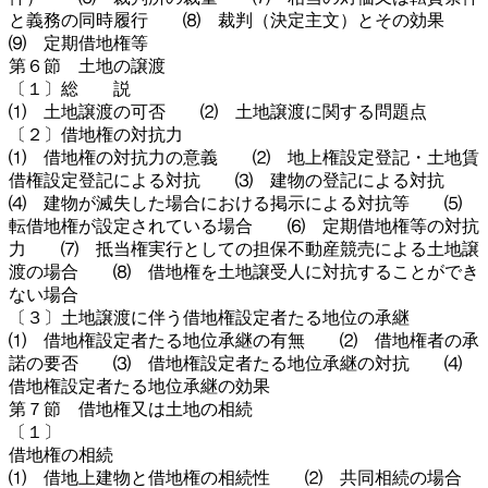
と義務の同時履行 ⑻ 裁判（決定主文）とその効果
⑼ 定期借地権等
第６節 土地の譲渡
〔１〕総 説
⑴ 土地譲渡の可否 ⑵ 土地譲渡に関する問題点
〔２〕借地権の対抗力
⑴ 借地権の対抗力の意義 ⑵ 地上権設定登記・土地賃
借権設定登記による対抗 ⑶ 建物の登記による対抗
⑷ 建物が滅失した場合における掲示による対抗等 ⑸
転借地権が設定されている場合 ⑹ 定期借地権等の対抗
力 ⑺ 抵当権実行としての担保不動産競売による土地譲
渡の場合 ⑻ 借地権を土地譲受人に対抗することができ
ない場合
〔３〕土地譲渡に伴う借地権設定者たる地位の承継
⑴ 借地権設定者たる地位承継の有無 ⑵ 借地権者の承
諾の要否 ⑶ 借地権設定者たる地位承継の対抗 ⑷
借地権設定者たる地位承継の効果
第７節 借地権又は土地の相続
〔１〕
借地権の相続
⑴ 借地上建物と借地権の相続性 ⑵ 共同相続の場合