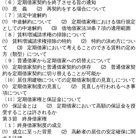
〔６〕定期借家契約を終了させる旨の通知
⑴ 意 義 ⑵ 再契約をする場合について
〔７〕法定中途解約
⑴ 中途解約について ⑵ 定期借家権における強行規定
としての中途解約 ⑶ 借地借家法38条７項の適用範囲
〔８〕賃料増減請求権の排除について
⑴ 賃料増減請求権排除の特約 ⑵ 特約の決め方につい
て ⑶ 定期借家において考えることのできる賃料の定め
方（類型）について
〔９〕普通借家から定期借家への切替えについて
⑴ 定期借家契約と普通借家契約の併存 ⑵ 普通借家契
約を定期借家契約に切り替えることが可能か
〔10〕居住用建物についての定期借家制度の見直しについて
⑴ 定期借家制度の見直し ⑵ 見直しが行われるべき事
項について
〔11〕定期借家権と保証金について
⑴ 保証金とは ⑵ 定期借家において高額の保証金を授
受することは許されるか
第３節 終身借家権
〔１〕終身借家制度の成立
⑴ 成立に至った背景 ⑵ 高齢者の居住の安定確保に関