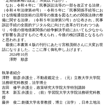
「定期借家権の設定」56頁以下ほか）。
なお，令和４年に「民事訴訟法等の一部を改正する法律」
（令和４年法律第48号）・令和５年に「民事関係手続等にお
ける情報通信技術の活用等の推進を図るための関係法律の整
備に関する法律」（令和５年法律第53号）が公布され，民事
訴訟手続の全面的デジタル化に向けた改革が行われつつあ
り，今後の借地借家関係の紛争解決手続においても少なから
ず影響を及ぼすものと考えられ，今後の検討課題となるもの
と思われます。
最後に本書第４版の刊行にあたり宮根茂樹さんに大変お世
話になりました。ここに厚く御礼申し上げます。
2024年10月
澤野 順彦
執筆者紹介
澤野 順彦:弁護士，不動産鑑定士，（元）立教大学大学院
法務研究科教授，法学博士
吉田 修平:弁護士，政策研究大学院大学特別講師
荒木 新五:弁護士，（前）学習院大学大学院法務研究科教
授
藤井 俊二:創価大学名誉教授，博士（法学），日本土地法