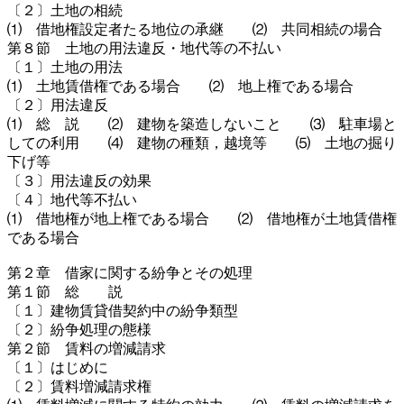
〔２〕土地の相続
⑴ 借地権設定者たる地位の承継 ⑵ 共同相続の場合
第８節 土地の用法違反・地代等の不払い
〔１〕土地の用法
⑴ 土地賃借権である場合 ⑵ 地上権である場合
〔２〕用法違反
⑴ 総 説 ⑵ 建物を築造しないこと ⑶ 駐車場と
しての利用 ⑷ 建物の種類，越境等 ⑸ 土地の掘り
下げ等
〔３〕用法違反の効果
〔４〕地代等不払い
⑴ 借地権が地上権である場合 ⑵ 借地権が土地賃借権
である場合
第２章 借家に関する紛争とその処理
第１節 総 説
〔１〕建物賃貸借契約中の紛争類型
〔２〕紛争処理の態様
第２節 賃料の増減請求
〔１〕はじめに
〔２〕賃料増減請求権