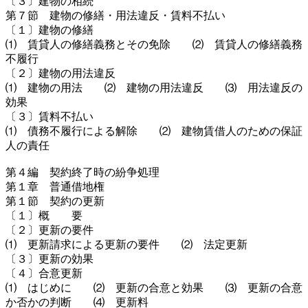
〔３〕建物の相続
第７節 建物の修繕・用法違反・賃料不払い
〔１〕建物の修繕
⑴ 賃貸人の修繕義務とその免除 ⑵ 賃貸人の修繕義務
不履行
〔２〕建物の用法違反
⑴ 建物の用法 ⑵ 建物の用法違反 ⑶ 用法違反の
効果
〔３〕賃料不払い
⑴ 債務不履行による解除 ⑵ 建物賃借人のための保証
人の責任
第４編 契約終了時の紛争処理
第１章 普通借地権
第１節 契約の更新
〔１〕概 要
〔２〕更新の要件
⑴ 更新請求による更新の要件 ⑵ 法定更新
〔３〕更新の効果
〔４〕合意更新
⑴ はじめに ⑵ 更新の合意と効果 ⑶ 更新の合意
か否かの判断 ⑷ 更新料