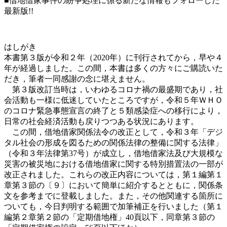
■借地借家事件の紛争処理に係る新たな情報もフォローした
最新版!!
はしがき
本書第３版が令和２年（2020年）に刊行されてから，早や４
年が経過しました。この間，本書は多くの方々にご購読いた
だき，筆者一同感謝の念に堪えません。
第３版改訂当時は，いわゆるコロナ禍の最盛期であり，社
会活動も一様に低迷していたところですが，令和５年ＷＨＯ
のコロナ緊急事態宣言の終了と５類感染症への移行により，
日常の社会経済活動も戻りつつある状況にあります。
この間，借地借家関係法令の改正として，令和３年「デジ
タル社会の形成を図るための関係法律の整備に関する法律」
（令和３年法律第37号）が成立し，借地借家法及び大規模な
災害の被災地における借地借家に関する特別措置法の一部が
改正されました。これらの改正内容については，第１編第１
章第３節の〔９〕において簡単に紹介するとともに，関係条
文を参考までに登載しました。また，その他関連する箇所に
ついても，今日判明する範囲で加筆補正を行いました（第１
編第２章第２節の「定期借地権」40頁以下，同章第３節の