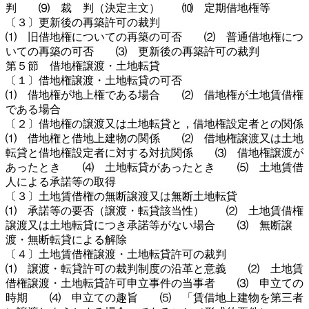
判 ⑼ 裁 判（決定主文） ⑽ 定期借地権等
〔３〕更新後の再築許可の裁判
⑴ 旧借地権についての再築の可否 ⑵ 普通借地権につ
いての再築の可否 ⑶ 更新後の再築許可の裁判
第５節 借地権譲渡・土地転貸
〔１〕借地権譲渡・土地転貸の可否
⑴ 借地権が地上権である場合 ⑵ 借地権が土地賃借権
である場合
〔２〕借地権の譲渡又は土地転貸と，借地権設定者との関係
⑴ 借地権と借地上建物の関係 ⑵ 借地権譲渡又は土地
転貸と借地権設定者に対する対抗関係 ⑶ 借地権譲渡が
あったとき ⑷ 土地転貸があったとき ⑸ 土地賃借
人による承諾等の取得
〔３〕土地賃借権の無断譲渡又は無断土地転貸
⑴ 承諾等の要否（譲渡・転貸該当性） ⑵ 土地賃借権
譲渡又は土地転貸につき承諾等がない場合 ⑶ 無断譲
渡・無断転貸による解除
〔４〕土地賃借権譲渡・土地転貸許可の裁判
⑴ 譲渡・転貸許可の裁判制度の沿革と意義 ⑵ 土地賃
借権譲渡・土地転貸許可申立事件の当事者 ⑶ 申立ての
時期 ⑷ 申立ての趣旨 ⑸ 「賃借地上建物を第三者