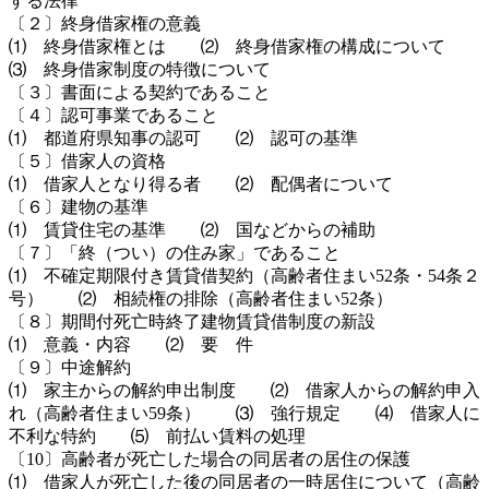
する法律
〔２〕終身借家権の意義
⑴ 終身借家権とは ⑵ 終身借家権の構成について
⑶ 終身借家制度の特徴について
〔３〕書面による契約であること
〔４〕認可事業であること
⑴ 都道府県知事の認可 ⑵ 認可の基準
〔５〕借家人の資格
⑴ 借家人となり得る者 ⑵ 配偶者について
〔６〕建物の基準
⑴ 賃貸住宅の基準 ⑵ 国などからの補助
〔７〕「終（つい）の住み家」であること
⑴ 不確定期限付き賃貸借契約（高齢者住まい52条・54条２
号） ⑵ 相続権の排除（高齢者住まい52条）
〔８〕期間付死亡時終了建物賃貸借制度の新設
⑴ 意義・内容 ⑵ 要 件
〔９〕中途解約
⑴ 家主からの解約申出制度 ⑵ 借家人からの解約申入
れ（高齢者住まい59条） ⑶ 強行規定 ⑷ 借家人に
不利な特約 ⑸ 前払い賃料の処理
〔10〕高齢者が死亡した場合の同居者の居住の保護
⑴ 借家人が死亡した後の同居者の一時居住について（高齢