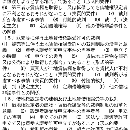
に譲渡しようとする場合」であること（形式的要件）
⑹ 第三者が賃借権を取得し，又は転借しても借地権設定者
に不利となるおそれがないこと（実質的要件） ⑺ 裁判
所が考慮すべき事情 ⑻ 付随的裁判 ⑼ 裁 判（決
定主文） ⑽ 定期借地権等 ⑾ 他の借地非訟事件と
の関係
〔５〕競売等に伴う土地賃借権譲受許可の裁判
⑴ 競売等に伴う土地賃借権譲受許可の裁判制度の沿革と意
義 ⑵ 買受人譲受許可申立事件の当事者 ⑶ 申立て
の時期 ⑷ 申立ての趣旨 ⑸ 「賃借地上建物を競売
又は公売により取得した場合」であること（形式的要
件） ⑹ 買受人が土地賃借権を取得しても賃貸人に不利
となるおそれがないこと（実質的要件） ⑺ 裁判所が考
慮すべき事情（実質的要件） ⑻ 付随的裁判 ⑼
裁 判（決定主文） ⑽ 定期借地権等 ⑾ 他の借地
非訟事件との関係
〔６〕借地権設定者の建物及び土地賃借権譲受等の裁判
⑴ 借地権設定者の建物・賃借権譲受等の裁判制度の沿革と
意義 ⑵ 設定者譲受等申立事件の当事者等 ⑶ 申立
ての時期 ⑷ 申立ての趣旨 ⑸ 適法な，譲渡等許可
申立て又は買受人譲受許可申立てがあること（形式的要
件） ⑹ 裁判所の裁量 ⑺ 相当の対価又は転貸条件