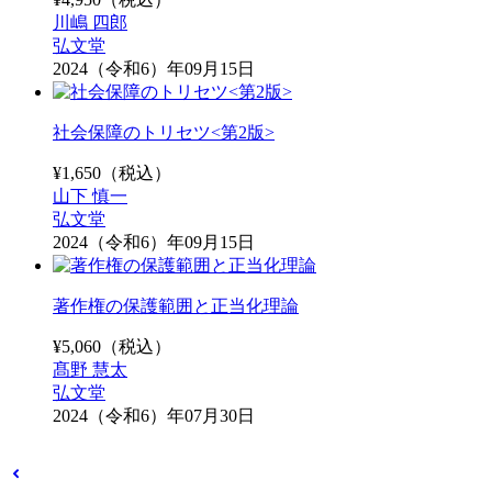
川嶋 四郎
弘文堂
2024（令和6）年09月15日
社会保障のトリセツ<第2版>
¥
1,650
（税込）
山下 慎一
弘文堂
2024（令和6）年09月15日
著作権の保護範囲と正当化理論
¥
5,060
（税込）
髙野 慧太
弘文堂
2024（令和6）年07月30日