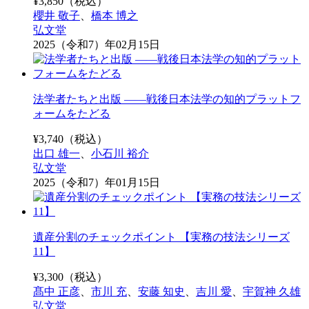
¥
3,850
（税込）
櫻井 敬子
、
橋本 博之
弘文堂
2025（令和7）年02月15日
法学者たちと出版 ――戦後日本法学の知的プラットフ
ォームをたどる
¥
3,740
（税込）
出口 雄一
、
小石川 裕介
弘文堂
2025（令和7）年01月15日
遺産分割のチェックポイント 【実務の技法シリーズ
11】
¥
3,300
（税込）
髙中 正彦
、
市川 充
、
安藤 知史
、
吉川 愛
、
宇賀神 久雄
弘文堂