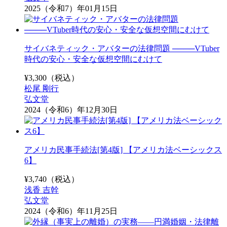
2025（令和7）年01月15日
サイバネティック・アバターの法律問題 ────VTuber
時代の安心・安全な仮想空間にむけて
¥
3,300
（税込）
松尾 剛行
弘文堂
2024（令和6）年12月30日
アメリカ民事手続法[第4版] 【アメリカ法ベーシックス
6】
¥
3,740
（税込）
浅香 吉幹
弘文堂
2024（令和6）年11月25日