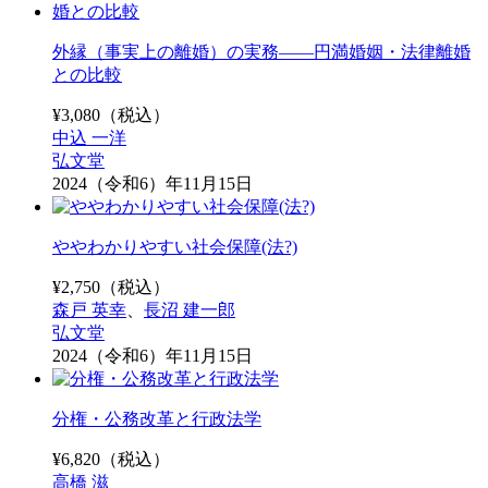
外縁（事実上の離婚）の実務――円満婚姻・法律離婚
との比較
¥
3,080
（税込）
中込 一洋
弘文堂
2024（令和6）年11月15日
ややわかりやすい社会保障(法?)
¥
2,750
（税込）
森戸 英幸
、
長沼 建一郎
弘文堂
2024（令和6）年11月15日
分権・公務改革と行政法学
¥
6,820
（税込）
高橋 滋