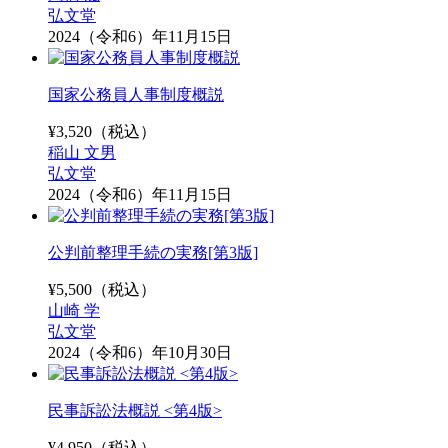
弘文堂
2024（令和6）年11月15日
国家公務員人事制度概説
¥
3,520
（税込）
稲山 文男
弘文堂
2024（令和6）年11月15日
公判前整理手続の実務[第3版]
¥
5,500
（税込）
山崎 学
弘文堂
2024（令和6）年10月30日
民事訴訟法概説 <第4版>
¥
4,950
（税込）