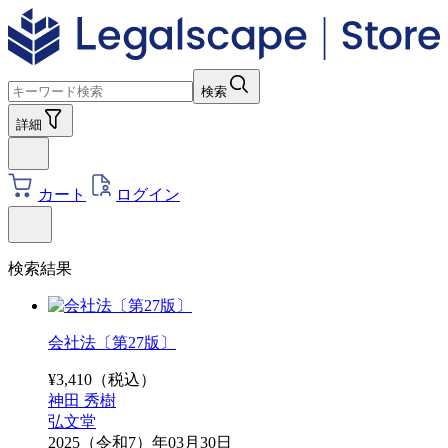
検索
詳細
カート
ログイン
検索結果
会社法〔第27版〕
¥
3,410
（税込）
神田 秀樹
弘文堂
2025（令和7）年03月30日