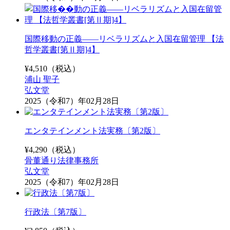
国際移動の正義――リベラリズムと入国在留管理 【法
哲学叢書[第Ⅱ期]4】
¥
4,510
（税込）
浦山 聖子
弘文堂
2025（令和7）年02月28日
エンタテインメント法実務〔第2版〕
¥
4,290
（税込）
骨董通り法律事務所
弘文堂
2025（令和7）年02月28日
行政法〔第7版〕