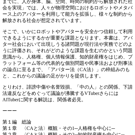
までに、人が身体、脳、空間、時間の制約から解放された社
会を実現」では、人々が物理空間におけるロボットやメタバ
ース上のアバターを利用して能力を拡張し、様々な制約から
解放される社会が想定されています。
そこで、いかにロボットやアバターを安全かつ信頼して利用
できるようにするかが重要な課題となります。本書は、アバ
ター社会において出現しうる諸問題が現行法や実務でどのよ
うに評価され、それがどのような課題を生むのかという問題
意識から、人格権、個人情報保護、知的財産権をはじめ、プ
ラットフォーム等の代表的な個別問題や民事法および刑事法
の論点に至るまで、「アバター法（CA法）」の枠組みのも
と、これからの議論の足がかりを提供します。
とりわけ、誹謗中傷や名誉毀損、「中の人」との関係、下請
法違反などをめぐって議論が沸騰するVTuberさらには
AITuberに関する解説は、関係者必見。
ーーー
第１編 総論
第１章 〈CAと法〉概観・その1─人格権を中心に─
第２章 〈CAと法〉概観・その2─知的財産権を中心に─