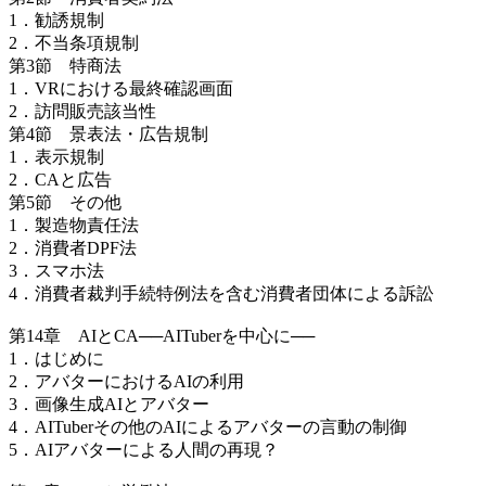
1．勧誘規制
2．不当条項規制
第3節 特商法
1．VRにおける最終確認画面
2．訪問販売該当性
第4節 景表法・広告規制
1．表示規制
2．CAと広告
第5節 その他
1．製造物責任法
2．消費者DPF法
3．スマホ法
4．消費者裁判手続特例法を含む消費者団体による訴訟
第14章 AIとCA──AITuberを中心に──
1．はじめに
2．アバターにおけるAIの利用
3．画像生成AIとアバター
4．AITuberその他のAIによるアバターの言動の制御
5．AIアバターによる人間の再現？