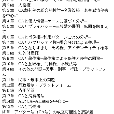
第２編 人格権
第３章 CA裁判例の総合的検討─名誉毀損・名誉感情侵害
を中心に─
第４章 CAと個人情報─ケースに基づく分析─
第５章 CAとプライバシー─三段階の展開・転回を踏まえ
て─
第６章 CAと肖像権─利用パターンごとの分析─
第７章 CAとパブリシティ権─場合分けによる整理─
第８章 CAとなりすまし─氏名権、アイデンティティ権等─
第３編 知的財産権
第９章 CAと著作権─著作権による保護と侵害の回避─
第10章 CAと意匠権、商標権、不競法等
第４編 その他の問題─民事・刑事・行政・プラットフォー
ム
第11章 民事・刑事上の問題
第12章 行政規制・プラットフォーム
第５編 応用問題
第13章 CAと消費者法
第14章 AIとCA─AITuberを中心に─
第15章 CAと労働法
終章 アバター法（CA法）の成立可能性と残課題