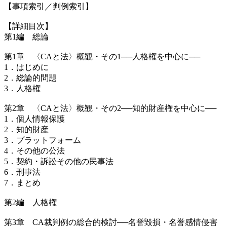
【事項索引／判例索引】
【詳細目次】
第1編 総論
第1章 〈CAと法〉概観・その1──人格権を中心に──
1．はじめに
2．総論的問題
3．人格権
第2章 〈CAと法〉概観・その2──知的財産権を中心に──
1．個人情報保護
2．知的財産
3．プラットフォーム
4．その他の公法
5．契約・訴訟その他の民事法
6．刑事法
7．まとめ
第2編 人格権
第3章 CA裁判例の総合的検討──名誉毀損・名誉感情侵害