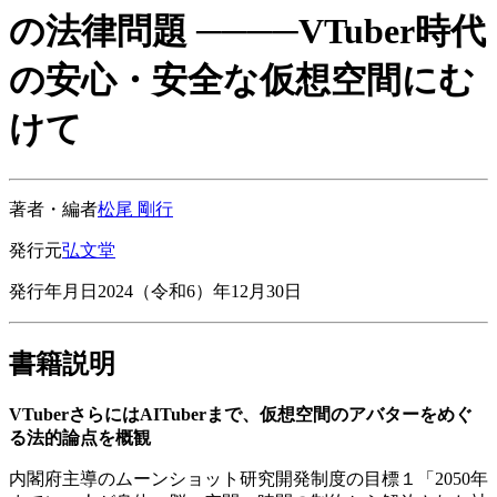
の法律問題 ────VTuber時代
の安心・安全な仮想空間にむ
けて
著者・編者
松尾 剛行
発行元
弘文堂
発行年月日
2024（令和6）年12月30日
書籍説明
VTuberさらにはAITuberまで、仮想空間のアバターをめぐ
る法的論点を概観
内閣府主導のムーンショット研究開発制度の目標１「2050年