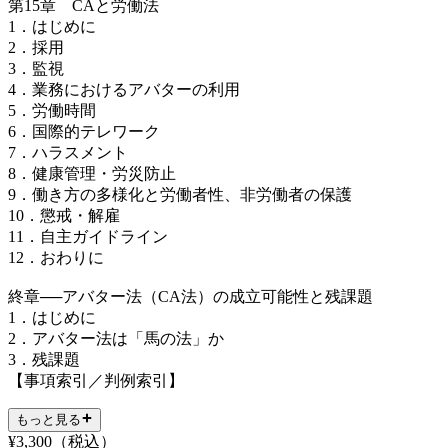
第15章 CAと労働法
1．はじめに
2．採用
3．監視
4．業務におけるアバターの利用
5．労働時間
6．国際的テレワーク
7．ハラスメント
8．健康管理・労災防止
9．働き方の多様化と労働者性、非労働者の保護
10．懲戒・解雇
11．自主ガイドライン
12．おわりに
終章──アバター法（CA法）の成立可能性と残課題
1．はじめに
2．アバター法は「馬の法」か
3．残課題
【事項索引／判例索引】
もっと見る
¥
3,300
（税込）