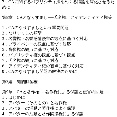
7．CAに関するパブリシティ法をめぐる議論を深化させるた
めに
第8章 CAとなりすまし──氏名権、アイデンティティ権等
──
1．CAのなりすましという重要問題
2．なりすましの類型
3．名誉権・名誉感情侵害の観点に基づく対応
4．プライバシーの観点に基づく対応
5．肖像権の観点に基づく対応
6．パブリシティ権の観点に基づく観点
7．氏名権の観点に基づく対応
8．アイデンティティ権の観点に基づく対応
9．CAのなりすまし問題の解決のために
第3編 知的財産権
第9章 CAと著作権──著作権による保護と侵害の回避──
1．はじめに
2．アバター（そのもの）と著作権
3．アバターの活動と著作権による保護
4．アバターの活動と著作隣接権による保護