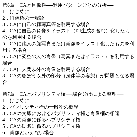
第6章 CAと肖像権──利用パターンごとの分析──
1．はじめに
2．肖像権の一般論
3．CAに自己の顔写真等を利用する場合
4．CAに自己の肖像をイラスト（I2I生成を含む）化したも
のを利用する場合
5．CAに他人の顔写真または肖像をイラスト化したものを利
用する場合
6．CAに架空の人の肖像（写真またはイラスト）を利用する
場合
7．CAに人間以外の肖像を利用する場合
8．CAの容ぼう以外の部分（身体等の姿態）が問題となる場
合
第7章 CAとパブリシティ権──場合分けによる整理──
1．はじめに
2．パブリシティ権の一般論の概観
3．CAの文脈におけるパブリシティ権と肖像権の相違
4．CAの肖像に係るパブリシティ権
5．CAの氏名に係るパブリシティ権
6．肖像といえない場合