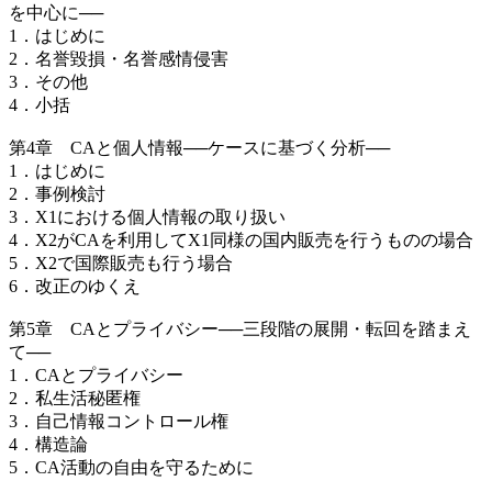
を中心に──
1．はじめに
2．名誉毀損・名誉感情侵害
3．その他
4．小括
第4章 CAと個人情報──ケースに基づく分析──
1．はじめに
2．事例検討
3．X1における個人情報の取り扱い
4．X2がCAを利用してX1同様の国内販売を行うものの場合
5．X2で国際販売も行う場合
6．改正のゆくえ
第5章 CAとプライバシー──三段階の展開・転回を踏まえ
て──
1．CAとプライバシー
2．私生活秘匿権
3．自己情報コントロール権
4．構造論
5．CA活動の自由を守るために