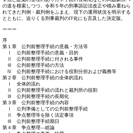
の道を模索しつつ、令和５年の刑事訴訟法改正や積み重ねら
れてきた判例・裁判例をふまえ、現下の運用状況を明示する
とともに、迫りくる刑事裁判のIT化にも言及した決定版。
ーーー
序
第１章 公判前整理手続の意義・方法等
Ⅰ 公判前整理手続の意義・目的
Ⅱ 公判前整理手続に付される事件
Ⅲ 公判前整理手続の方法
Ⅳ 公判前整理手続における役割分担および義務等
第２章 公判前整理手続の全体的流れ
Ⅰ 全体的流れ
Ⅱ 公判前整理手続の流れと裁判所の役割
Ⅲ 公判前整理手続の長期化
第３章 公判前整理手続の内容
Ⅰ 公判準備としての公判前整理手続
Ⅱ 争点整理等を除く法定事項
Ⅲ 公判前整理手続期日
第４章 争点整理―総論