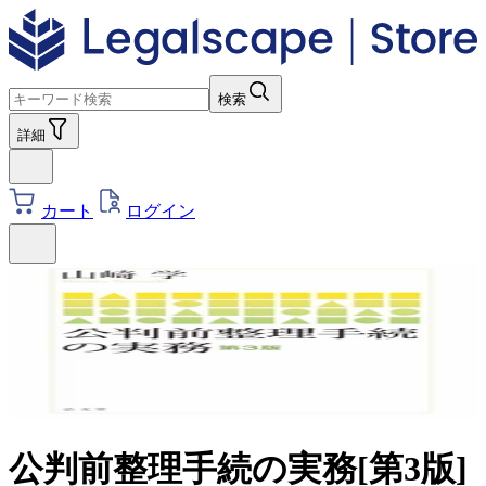
検索
詳細
カート
ログイン
公判前整理手続の実務[第3版]