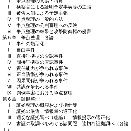
Ⅰ 争点整理の意義・特質
Ⅱ 検察官による証明予定事実等の主張
Ⅲ 被告人側による予定主張
Ⅳ 争点整理の一般的方法
Ⅴ 争点整理の公判審理への反映
Ⅵ 争点整理の結果と攻撃防御権の侵害
第５章 争点整理―各論
Ⅰ 事件の類型化
Ⅱ 自白事件
Ⅲ 直接証拠型の否認事件
Ⅳ 間接証拠型の否認事件
Ⅴ 責任能力が争われる事件
Ⅵ 正当防衛が争われる事件
Ⅶ 因果関係が争われる事件
Ⅷ 共謀が争われる事件
Ⅸ 判例事案における争点整理
第６章 証拠整理
Ⅰ 証拠整理の概観および指針等
Ⅱ 証拠の厳選―情報量の適正化
Ⅲ 適切な証拠調べ（総論）―情報提示の適正化
Ⅳ 書証の取調べをめぐる諸問題―適切な証拠調べ（各論
Ⅰ）