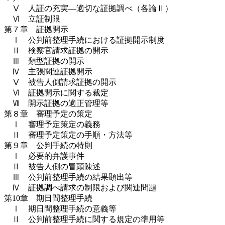
Ⅴ 人証の充実―適切な証拠調べ（各論Ⅱ）
Ⅵ 立証制限
第７章 証拠開示
Ⅰ 公判前整理手続における証拠開示制度
Ⅱ 検察官請求証拠の開示
Ⅲ 類型証拠の開示
Ⅳ 主張関連証拠開示
Ⅴ 被告人側請求証拠の開示
Ⅵ 証拠開示に関する裁定
Ⅶ 開示証拠の適正管理等
第８章 審理予定の策定
Ⅰ 審理予定策定の義務
Ⅱ 審理予定策定の手順・方法等
第９章 公判手続の特則
Ⅰ 必要的弁護事件
Ⅱ 被告人側の冒頭陳述
Ⅲ 公判前整理手続の結果顕出等
Ⅳ 証拠調べ請求の制限および関連問題
第10章 期日間整理手続
Ⅰ 期日間整理手続の意義等
Ⅱ 公判前整理手続に関する規定の準用等