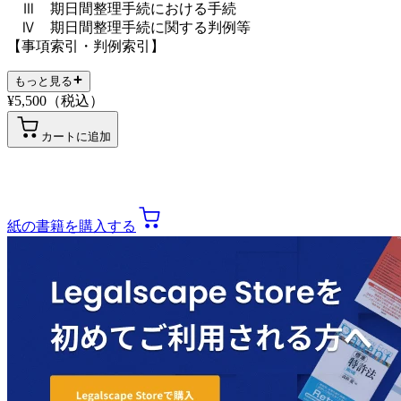
Ⅲ 期日間整理手続における手続
Ⅳ 期日間整理手続に関する判例等
【事項索引・判例索引】
もっと見る
¥
5,500
（税込）
カートに追加
紙の書籍を購入する