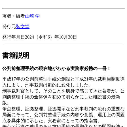
著者・編者
山崎 学
発行元
弘文堂
発行年月日
2024（令和6）年10月30日
書籍説明
公判前整理手続の現在地がわかる実務家必携の一冊！
平成17年の公判前整理手続の創設と平成21年の裁判員制度導
入により、刑事裁判は劇的に変化しました。
刑事裁判官として、そのことを肌身で感じてきた著者が、公
判前整理手続の全体像を初めて明らかにした概説書の最新
版。
争点整理、証拠整理、証拠開示など刑事裁判の流れの重要な
局面にそって、公判前整理手続の内容や意義、運用上の問題
点を具体的に示した、実務家にとっての指南書。
争点と証拠の整理のあり方や手続の長期化などの問題解決へ