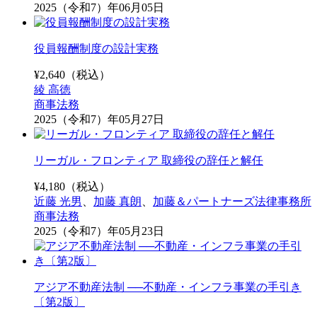
2025（令和7）年06月05日
役員報酬制度の設計実務
¥
2,640
（税込）
綾 高徳
商事法務
2025（令和7）年05月27日
リーガル・フロンティア 取締役の辞任と解任
¥
4,180
（税込）
近藤 光男
、
加藤 真朗
、
加藤＆パートナーズ法律事務所
商事法務
2025（令和7）年05月23日
アジア不動産法制 ──不動産・インフラ事業の手引き
〔第2版〕