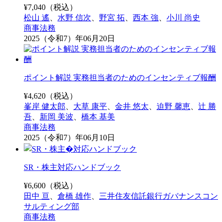
¥
7,040
（税込）
松山 遙
、
水野 信次
、
野宮 拓
、
西本 強
、
小川 尚史
商事法務
2025（令和7）年06月20日
ポイント解説 実務担当者のためのインセンティブ報酬
¥
4,620
（税込）
峯岸 健太郎
、
大草 康平
、
金井 悠太
、
迫野 馨恵
、
辻 勝
吾
、
新岡 美波
、
橋本 基美
商事法務
2025（令和7）年06月10日
SR・株主対応ハンドブック
¥
6,600
（税込）
田中 亘
、
倉橋 雄作
、
三井住友信託銀行ガバナンスコン
サルティング部
商事法務