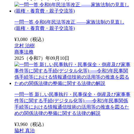
一問一答 令和6年民法等改正 ――家族法制の見直し
(親権・養育費・親子交流等)
¥
3,080
（税込）
北村 治樹
商事法務
2025（令和7）年09月10日
一問一答 新しい民事執行・民事保全・倒産及び家事事
件等に関する手続(デジタル化等) ──令和5年民事関係
手続等における情報通信技術の活用等の推進を図るた
めの関係法律の整備に関する法律の解説
¥
3,960
（税込）
脇村 真治