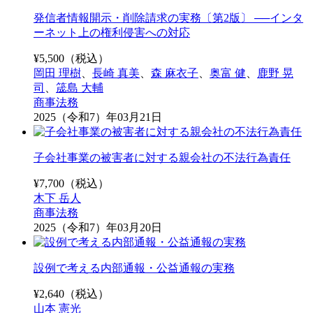
発信者情報開示・削除請求の実務〔第2版〕 ──インタ
ーネット上の権利侵害への対応
¥
5,500
（税込）
岡田 理樹
、
長崎 真美
、
森 麻衣子
、
奥富 健
、
鹿野 晃
司
、
筬島 大輔
商事法務
2025（令和7）年03月21日
子会社事業の被害者に対する親会社の不法行為責任
¥
7,700
（税込）
木下 岳人
商事法務
2025（令和7）年03月20日
設例で考える内部通報・公益通報の実務
¥
2,640
（税込）
山本 憲光