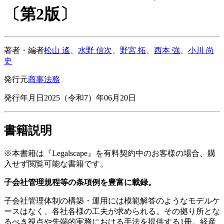
〔第2版〕
著者・編者
松山 遙
、
水野 信次
、
野宮 拓
、
西本 強
、
小川 尚
史
発行元
商事法務
発行年月日
2025（令和7）年06月20日
書籍説明
※本書籍は『Legalscape』を有料契約中のお客様の場合、購
入せず閲覧可能な書籍です。
子会社管理規程等の条項例を豊富に載録。
子会社管理体制の構築・運用には模範解答のようなモデルケ
ースはなく、各社各様の工夫が求められる。その拠り所とな
るべき視点や先端的実務における手法を提供する1冊。経産