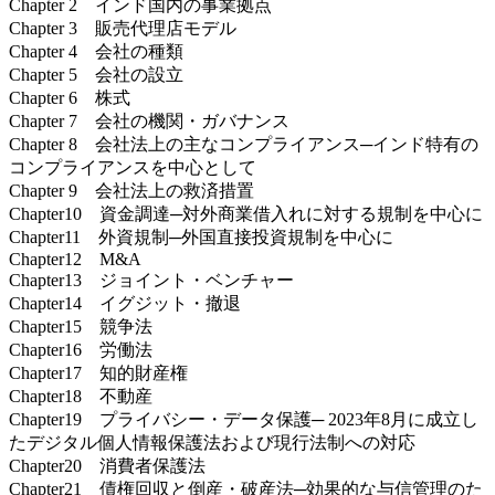
Chapter 2 インド国内の事業拠点
Chapter 3 販売代理店モデル
Chapter 4 会社の種類
Chapter 5 会社の設立
Chapter 6 株式
Chapter 7 会社の機関・ガバナンス
Chapter 8 会社法上の主なコンプライアンス─インド特有の
コンプライアンスを中心として
Chapter 9 会社法上の救済措置
Chapter10 資金調達─対外商業借入れに対する規制を中心に
Chapter11 外資規制─外国直接投資規制を中心に
Chapter12 M&A
Chapter13 ジョイント・ベンチャー
Chapter14 イグジット・撤退
Chapter15 競争法
Chapter16 労働法
Chapter17 知的財産権
Chapter18 不動産
Chapter19 プライバシー・データ保護─ 2023年8月に成立し
たデジタル個人情報保護法および現行法制への対応
Chapter20 消費者保護法
Chapter21 債権回収と倒産・破産法─効果的な与信管理のた