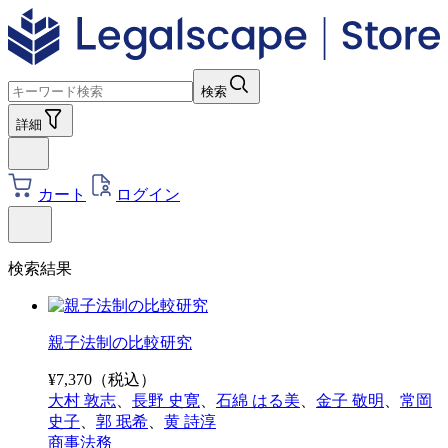
検索
詳細
カート
ログイン
検索結果
親子法制の比較研究
¥
7,370
（税込）
大村 敦志
、
長野 史寛
、
石綿 はる美
、
金子 敬明
、
常岡
史子
、
郭 珉希
、
黄 詩淳
商事法務