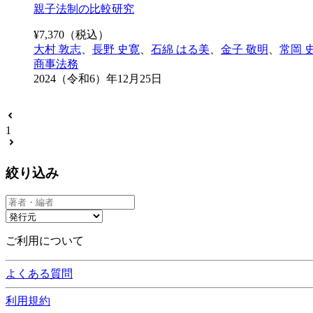
親子法制の比較研究
¥
7,370
（税込）
大村 敦志
、
長野 史寛
、
石綿 はる美
、
金子 敬明
、
常岡 
商事法務
2024（令和6）年12月25日
1
絞り込み
ご利用について
よくある質問
利用規約