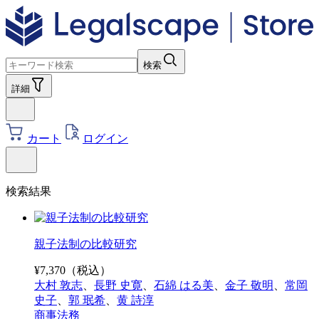
検索
詳細
カート
ログイン
検索結果
親子法制の比較研究
¥
7,370
（税込）
大村 敦志
、
長野 史寛
、
石綿 はる美
、
金子 敬明
、
常岡
史子
、
郭 珉希
、
黄 詩淳
商事法務