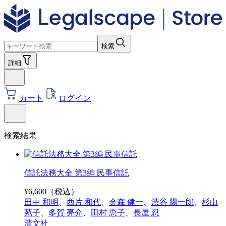
検索
詳細
カート
ログイン
検索結果
信託法務大全 第3編 民事信託
¥
6,600
（税込）
田中 和明
、
西片 和代
、
金森 健一
、
渋谷 陽一郎
、
杉山
苑子
、
多賀 亮介
、
田村 恵子
、
長屋 忍
清文社