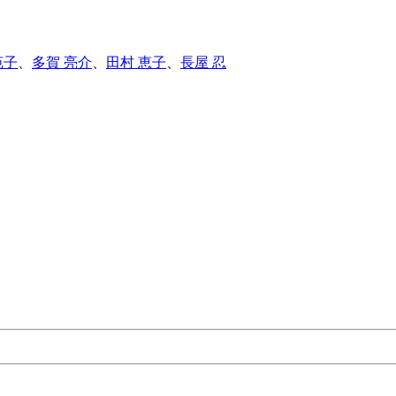
苑子
、
多賀 亮介
、
田村 恵子
、
長屋 忍