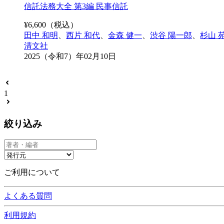
信託法務大全 第3編 民事信託
¥
6,600
（税込）
田中 和明
、
西片 和代
、
金森 健一
、
渋谷 陽一郎
、
杉山 
清文社
2025（令和7）年02月10日
1
絞り込み
ご利用について
よくある質問
利用規約