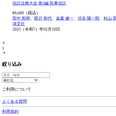
信託法務大全 第3編 民事信託
¥
6,600
（税込）
田中 和明
、
西片 和代
、
金森 健一
、
渋谷 陽一郎
、
杉山 
清文社
2025（令和7）年02月10日
1
絞り込み
ご利用について
よくある質問
利用規約