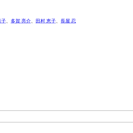
苑子
、
多賀 亮介
、
田村 恵子
、
長屋 忍