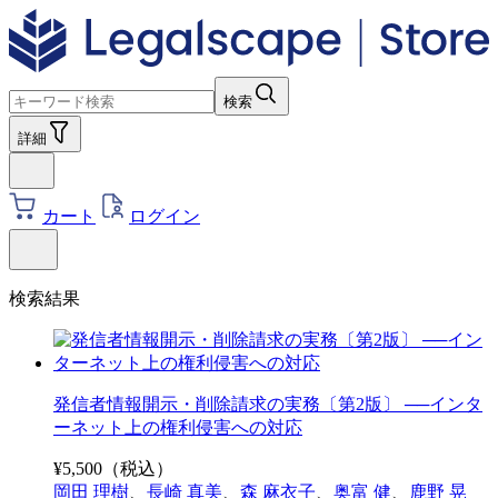
検索
詳細
カート
ログイン
検索結果
発信者情報開示・削除請求の実務〔第2版〕 ──インタ
ーネット上の権利侵害への対応
¥
5,500
（税込）
岡田 理樹
、
長崎 真美
、
森 麻衣子
、
奥富 健
、
鹿野 晃