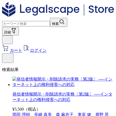
検索
詳細
カート
ログイン
検索結果
発信者情報開示・削除請求の実務〔第2版〕 ──インタ
ーネット上の権利侵害への対応
¥
5,500
（税込）
岡田 理樹
、
長崎 真美
、
森 麻衣子
、
奥富 健
、
鹿野 晃