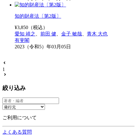
知的財産法〔第2版〕
¥
3,850
（税込）
愛知 靖之
、
前田 健
、
金子 敏哉
、
青木 大也
有斐閣
2023（令和5）年03月05日
1
絞り込み
ご利用について
よくある質問