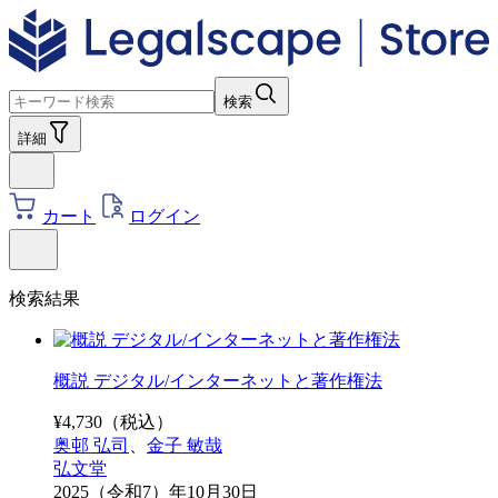
検索
詳細
カート
ログイン
検索結果
概説 デジタル/インターネットと著作権法
¥
4,730
（税込）
奥邨 弘司
、
金子 敏哉
弘文堂
2025（令和7）年10月30日