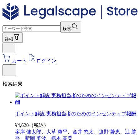
検索
詳細
カート
ログイン
検索結果
ポイント解説 実務担当者のためのインセンティブ報酬
¥
4,620
（税込）
峯岸 健太郎
、
大草 康平
、
金井 悠太
、
迫野 馨恵
、
辻 勝
吾
、
新岡 美波
、
橋本 基美