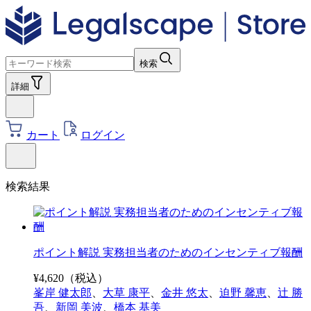
検索
詳細
カート
ログイン
検索結果
ポイント解説 実務担当者のためのインセンティブ報酬
¥
4,620
（税込）
峯岸 健太郎
、
大草 康平
、
金井 悠太
、
迫野 馨恵
、
辻 勝
吾
、
新岡 美波
、
橋本 基美