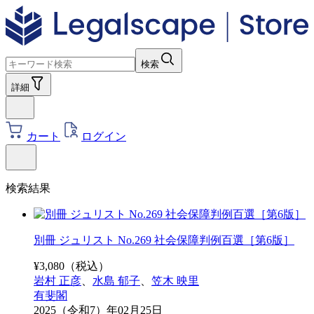
検索
詳細
カート
ログイン
検索結果
別冊 ジュリスト No.269 社会保障判例百選［第6版］
¥
3,080
（税込）
岩村 正彦
、
水島 郁子
、
笠木 映里
有斐閣
2025（令和7）年02月25日