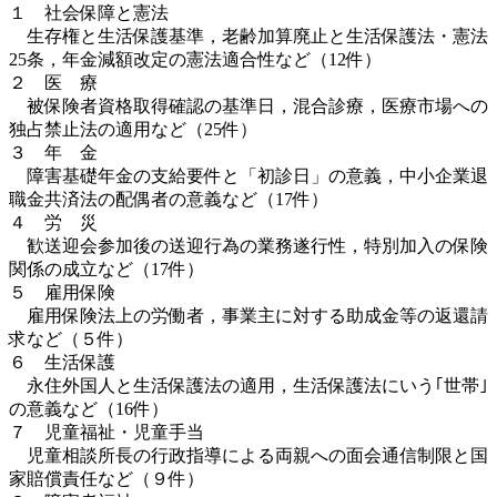
１ 社会保障と憲法
生存権と生活保護基準，老齢加算廃止と生活保護法・憲法
25条，年金減額改定の憲法適合性など（12件）
２ 医 療
被保険者資格取得確認の基準日，混合診療，医療市場への
独占禁止法の適用など（25件）
３ 年 金
障害基礎年金の支給要件と「初診日」の意義，中小企業退
職金共済法の配偶者の意義など（17件）
４ 労 災
歓送迎会参加後の送迎行為の業務遂行性，特別加入の保険
関係の成立など（17件）
５ 雇用保険
雇用保険法上の労働者，事業主に対する助成金等の返還請
求など（５件）
６ 生活保護
永住外国人と生活保護法の適用，生活保護法にいう｢世帯｣
の意義など（16件）
７ 児童福祉・児童手当
児童相談所長の行政指導による両親への面会通信制限と国
家賠償責任など（９件）