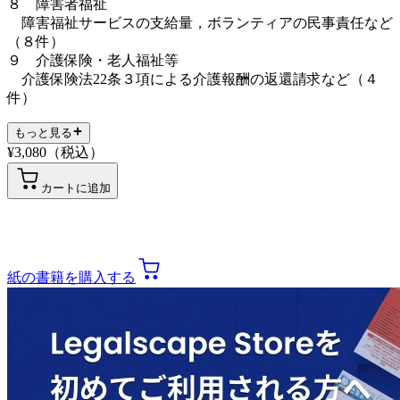
８ 障害者福祉
障害福祉サービスの支給量，ボランティアの民事責任など
（８件）
９ 介護保険・老人福祉等
介護保険法22条３項による介護報酬の返還請求など（４
件）
もっと見る
¥
3,080
（税込）
カートに追加
紙の書籍を購入する