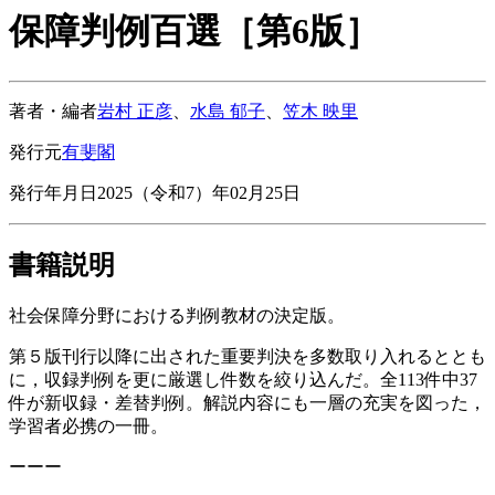
保障判例百選［第6版］
著者・編者
岩村 正彦
、
水島 郁子
、
笠木 映里
発行元
有斐閣
発行年月日
2025（令和7）年02月25日
書籍説明
社会保障分野における判例教材の決定版。
第５版刊行以降に出された重要判決を多数取り入れるととも
に，収録判例を更に厳選し件数を絞り込んだ。全113件中37
件が新収録・差替判例。解説内容にも一層の充実を図った，
学習者必携の一冊。
ーーー