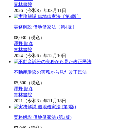
青林書院
2026（令和8）年03月11日
実務解説 借地借家法〔第4版〕
¥
8,030
（税込）
澤野 順彦
青林書院
2024（令和6）年12月10日
不動産訴訟の実務から見た改正民法
¥
5,500
（税込）
澤野 順彦
青林書院
2021（令和3）年11月18日
実務解説 借地借家法 (第3版)
¥
7,040
（税込）