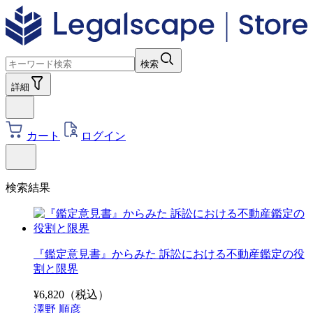
検索
詳細
カート
ログイン
検索結果
『鑑定意見書』からみた 訴訟における不動産鑑定の役
割と限界
¥
6,820
（税込）
澤野 順彦