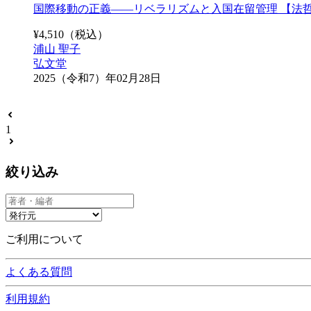
国際移動の正義――リベラリズムと入国在留管理 【法哲
¥
4,510
（税込）
浦山 聖子
弘文堂
2025（令和7）年02月28日
1
絞り込み
ご利用について
よくある質問
利用規約