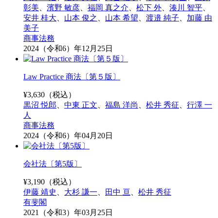
彰美
、
濱野 敏彦
、
福岡 真之介
、
松下 外
、
湊川 智平
、
安井 桂大
、
山本 俊之
、
山本 希望
、
渡邉 純子
、
加藤 由
美子
商事法務
2024（令和6）年12月25日
Law Practice 商法〔第５版〕
¥
3,630
（税込）
黒沼 悦郎
、
中東 正文
、
福島 洋尚
、
松井 秀征
、
行澤 一
人
商事法務
2024（令和6）年04月20日
会社法〔第5版〕
¥
3,190
（税込）
伊藤 靖史
、
大杉 謙一
、
田中 亘
、
松井 秀征
有斐閣
2021（令和3）年03月25日