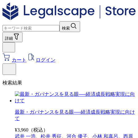
検索
詳細
カート
ログイン
検索結果
最新・ガバナンスを見る眼──経済成長戦略実現に向け
て
¥
3,960
（税込）
武井 一浩
、
松井 秀征
、
河合 優子
、
小林 和真呂
、
西原