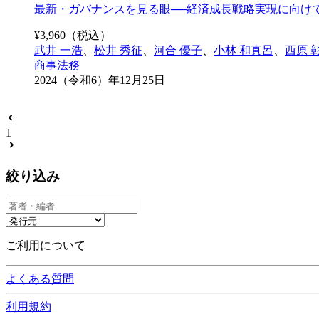
最新・ガバナンスを見る眼──経済成長戦略実現に向け
¥
3,960
（税込）
武井 一浩
、
松井 秀征
、
河合 優子
、
小林 和真呂
、
西原 
商事法務
2024（令和6）年12月25日
1
絞り込み
ご利用について
よくある質問
利用規約