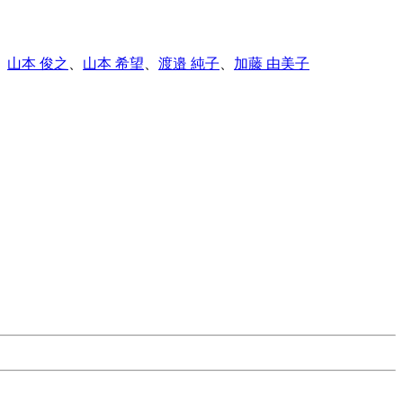
、
山本 俊之
、
山本 希望
、
渡邉 純子
、
加藤 由美子