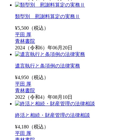
類型別 慰謝料算定の実務Ⅱ
¥
5,500
（税込）
平田 厚
青林書院
2024（令和6）年06月20日
遺言執行と条項例の法律実務
¥
4,950
（税込）
平田 厚
青林書院
2022（令和4）年08月10日
終活と相続・財産管理の法律相談
¥
4,180
（税込）
平田 厚
青林書院