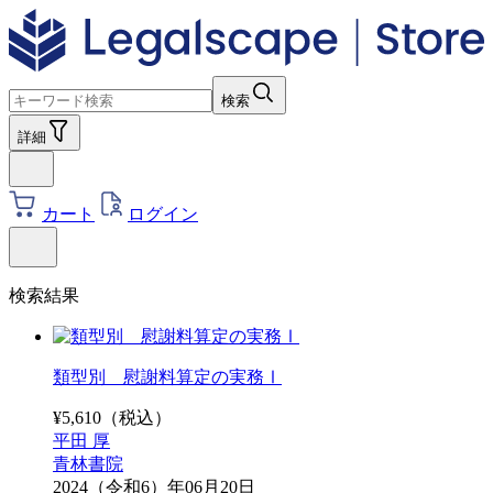
検索
詳細
カート
ログイン
検索結果
類型別 慰謝料算定の実務Ⅰ
¥
5,610
（税込）
平田 厚
青林書院
2024（令和6）年06月20日