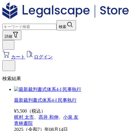
検索
詳細
カート
ログイン
検索結果
最新裁判書式体系4-I 民事執行
¥
5,500
（税込）
梶村 太市
、
髙井 和伸
、
小泉 友
青林書院
2025（令和7）年08月14日