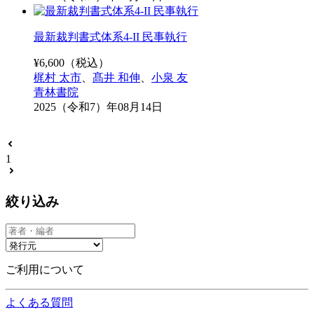
最新裁判書式体系4-II 民事執行
¥
6,600
（税込）
梶村 太市
、
髙井 和伸
、
小泉 友
青林書院
2025（令和7）年08月14日
1
絞り込み
ご利用について
よくある質問