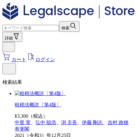
検索
詳細
カート
ログイン
検索結果
租税法概説〔第4版〕
¥
3,300
（税込）
中里 実
、
弘中 聡浩
、
渕 圭吾
、
伊藤 剛志
、
吉村 政穂
有斐閣
2021（令和3）年12月25日