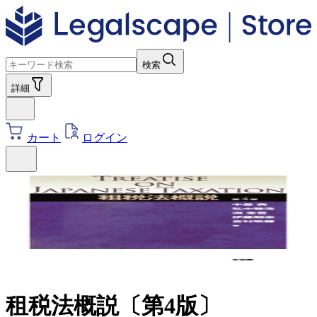
検索
詳細
カート
ログイン
租税法概説〔第4版〕