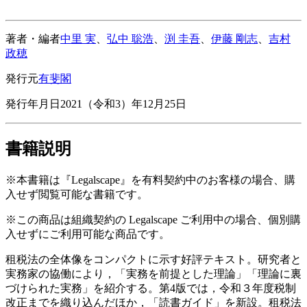
著者・編者
中里 実
、
弘中 聡浩
、
渕 圭吾
、
伊藤 剛志
、
吉村
政穂
発行元
有斐閣
発行年月日
2021（令和3）年12月25日
書籍説明
※本書籍は『Legalscape』を有料契約中のお客様の場合、購
入せず閲覧可能な書籍です。
※この商品は組織契約の Legalscape ご利用中の場合、個別購
入せずにご利用可能な商品です。
租税法の全体像をコンパクトに示す好評テキスト。研究者と
実務家の協働により，「実務を前提とした理論」「理論に裏
づけられた実務」を紹介する。第4版では，令和３年度税制
改正までを織り込んだほか，「読書ガイド」を新設。租税法