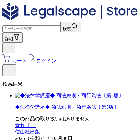
検索
詳細
カート
ログイン
検索結果
◆法律学講座◆ 商法総則・商行為法〔第5版〕
この商品の取り扱いはありません
青竹 正一
信山社出版
2025（令和7）年03月30日