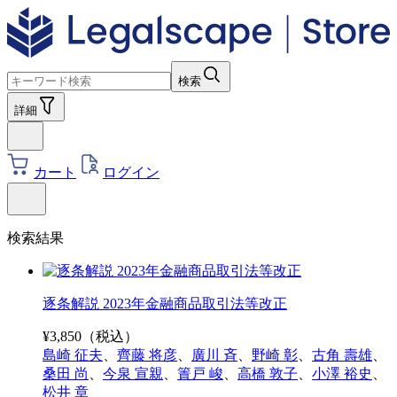
検索
詳細
カート
ログイン
検索結果
逐条解説 2023年金融商品取引法等改正
¥
3,850
（税込）
島崎 征夫
、
齊藤 将彦
、
廣川 斉
、
野崎 彰
、
古角 壽雄
、
桑田 尚
、
今泉 宣親
、
簀戸 峻
、
高橋 敦子
、
小澤 裕史
、
松井 章