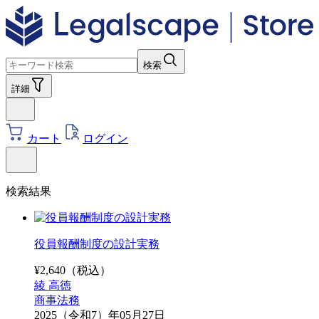
検索
詳細
カート
ログイン
検索結果
役員報酬制度の設計実務
¥
2,640
（税込）
綾 高徳
商事法務
2025（令和7）年05月27日