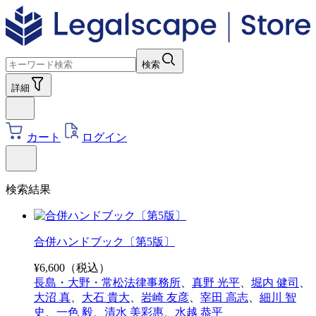
検索
詳細
カート
ログイン
検索結果
合併ハンドブック〔第5版〕
¥
6,600
（税込）
長島・大野・常松法律事務所
、
真野 光平
、
堀内 健司
、
大沼 真
、
大石 貴大
、
岩崎 友彦
、
宰田 高志
、
細川 智
史
、
一色 毅
、
清水 美彩惠
、
水越 恭平