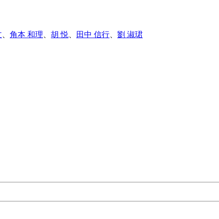
文
、
角本 和理
、
胡 悦
、
田中 信行
、
劉 淑珺