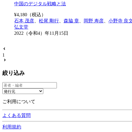
中国のデジタル戦略と法
¥
4,180
（税込）
石本 茂彦
、
松尾 剛行
、
森脇 章
、
岡野 寿彦
、
小野寺 良
弘文堂
2022（令和4）年11月15日
1
絞り込み
ご利用について
よくある質問
利用規約