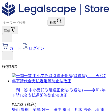
検索
詳細
カート
ログイン
検索結果
一問一答 中小受託取引適正化法(取適法) ――令和7年
下請代金支払遅延等防止法改正
¥
2,750
（税込）
柴山 豊樹
、
菊澤 雄一
、
田中 裕可
、
片木 浩介
、
堤 達