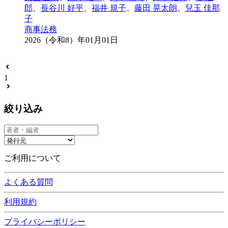
郎
、
長谷川 好平
、
福井 規子
、
藤田 晃太朗
、
兒玉 佳那
子
商事法務
2026（令和8）年01月01日
1
絞り込み
ご利用について
よくある質問
利用規約
プライバシーポリシー