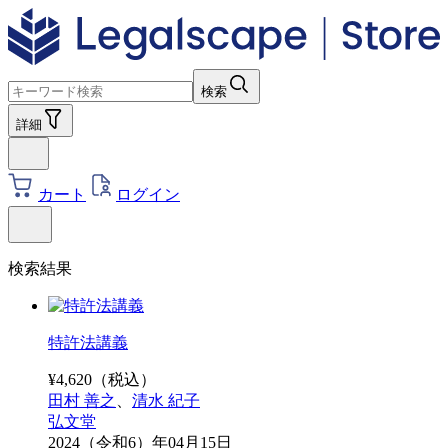
検索
詳細
カート
ログイン
検索結果
特許法講義
¥
4,620
（税込）
田村 善之
、
清水 紀子
弘文堂
2024（令和6）年04月15日