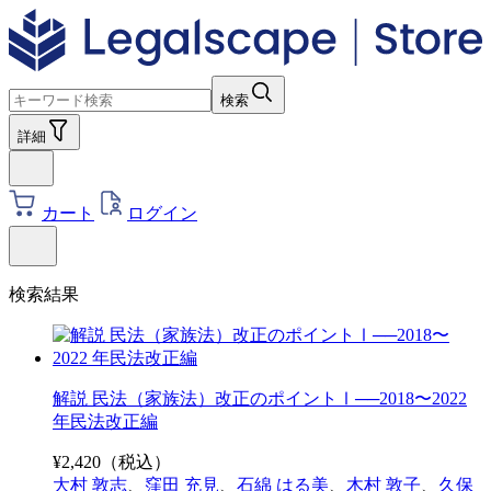
検索
詳細
カート
ログイン
検索結果
解説 民法（家族法）改正のポイントⅠ──2018〜2022
年民法改正編
¥
2,420
（税込）
大村 敦志
、
窪田 充見
、
石綿 はる美
、
木村 敦子
、
久保