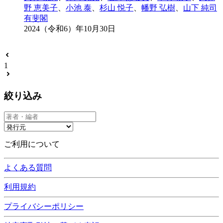
野 恵美子
、
小池 泰
、
杉山 悦子
、
幡野 弘樹
、
山下 純司
有斐閣
2024（令和6）年10月30日
1
絞り込み
ご利用について
よくある質問
利用規約
プライバシーポリシー