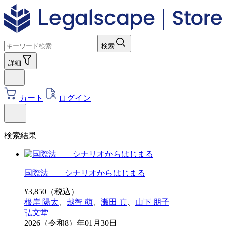
検索
詳細
カート
ログイン
検索結果
国際法――シナリオからはじまる
¥
3,850
（税込）
根岸 陽太
、
越智 萌
、
瀬田 真
、
山下 朋子
弘文堂
2026（令和8）年01月30日