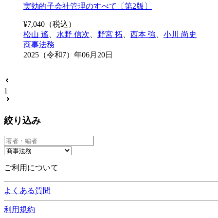
実効的子会社管理のすべて〔第2版〕
¥
7,040
（税込）
松山 遙
、
水野 信次
、
野宮 拓
、
西本 強
、
小川 尚史
商事法務
2025（令和7）年06月20日
1
絞り込み
ご利用について
よくある質問
利用規約