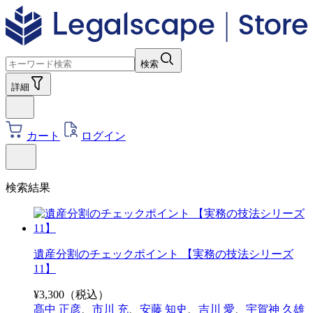
検索
詳細
カート
ログイン
検索結果
遺産分割のチェックポイント 【実務の技法シリーズ
11】
¥
3,300
（税込）
髙中 正彦
、
市川 充
、
安藤 知史
、
吉川 愛
、
宇賀神 久雄