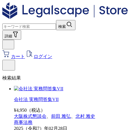
検索
詳細
カート
ログイン
検索結果
会社法 実務問答集VII
¥
4,950
（税込）
大阪株式懇談会
、
前田 雅弘
、
北村 雅史
商事法務
2025（令和7）年02月28日