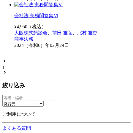
会社法 実務問答集Ⅵ
¥
4,950
（税込）
大阪株式懇談会
、
前田 雅弘
、
北村 雅史
商事法務
2024（令和6）年02月29日
1
絞り込み
ご利用について
よくある質問