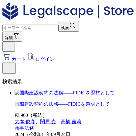
検索
詳細
カート
ログイン
検索結果
国際建設契約の法務――FIDICを題材として
¥
3,960
（税込）
大本 俊彦
、
関戸 麦
、
高橋 茜莉
商事法務
2024（令和6）年09月24日