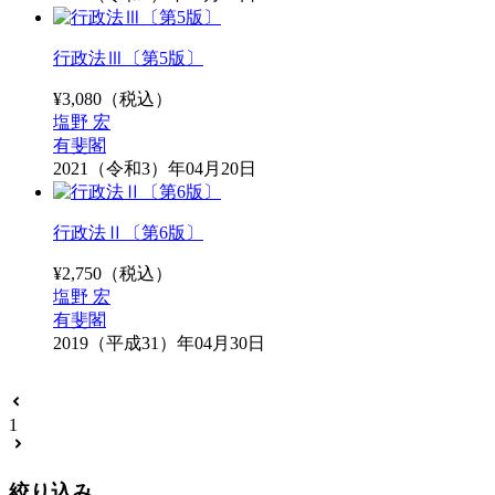
行政法Ⅲ〔第5版〕
¥
3,080
（税込）
塩野 宏
有斐閣
2021（令和3）年04月20日
行政法Ⅱ〔第6版〕
¥
2,750
（税込）
塩野 宏
有斐閣
2019（平成31）年04月30日
1
絞り込み