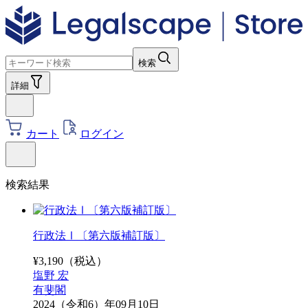
検索
詳細
カート
ログイン
検索結果
行政法Ⅰ〔第六版補訂版〕
¥
3,190
（税込）
塩野 宏
有斐閣
2024（令和6）年09月10日