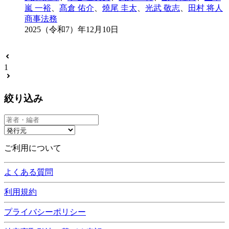
嵐 一裕
、
髙倉 佑介
、
燒尾 圭太
、
光武 敬志
、
田村 将人
商事法務
2025（令和7）年12月10日
1
絞り込み
ご利用について
よくある質問
利用規約
プライバシーポリシー