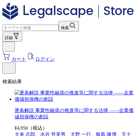
検索
詳細
カート
ログイン
検索結果
逐条解説 事業性融資の推進等に関する法律 ――企業価
値担保権の創設
¥
4,950
（税込）
大来 志郎
、
水谷 登美男
、
大野 一行
、
飯島 隆博
、
五十