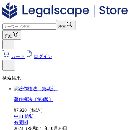
検索
詳細
カート
ログイン
検索結果
著作権法〔第4版〕
¥
7,920
（税込）
中山 信弘
有斐閣
2023（令和5）年10月30日