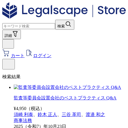
検索
詳細
カート
ログイン
検索結果
監査等委員会設置会社のベストプラクティス Q&A
¥
4,950
（税込）
須崎 利泰
、
鈴木 正人
、
三谷 革司
、
渡邉 和之
商事法務
2025（令和7）年10月23日