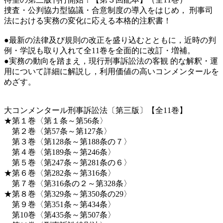
捜査・公判協力型協議・合意制度の導入をはじめ， 刑事司
法における実務の変化に応える本格的注釈書！
●最新の法律及び規則の改正を盛り込むとともに，近時の判
例・学説も取り入れて全11巻を全面的に改訂・増補。
●実務の動向を踏まえ，現行刑事訴訟法の客観 的な解釈・運
用について詳細に解説し，利用価値の高いコンメンタールを
めざす。
大コンメンタール刑事訴訟法〔第三版〕【全11巻】
★第１巻〈第１条～第56条〉
第２巻〈第57条～第127条〉
第３巻〈第128条～第188条の７〉
第４巻〈第189条～第246条〉
第５巻〈第247条～第281条の６〉
★第６巻〈第282条～第316条〉
第７巻〈第316条の２～第328条〉
★第８巻〈第329条～第350条の29〉
第９巻〈第351条～第434条〉
第10巻〈第435条～第507条〉