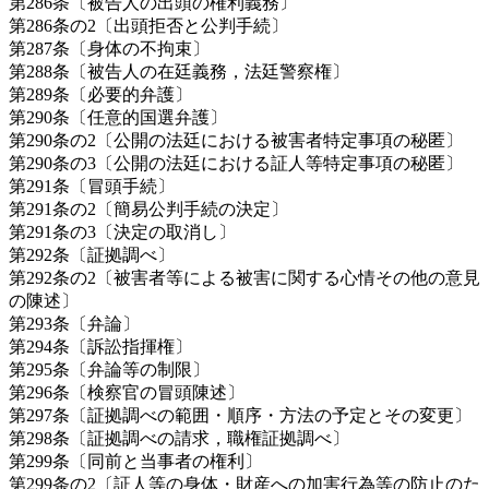
第286条〔被告人の出頭の権利義務〕
第286条の2〔出頭拒否と公判手続〕
第287条〔身体の不拘束〕
第288条〔被告人の在廷義務，法廷警察権〕
第289条〔必要的弁護〕
第290条〔任意的国選弁護〕
第290条の2〔公開の法廷における被害者特定事項の秘匿〕
第290条の3〔公開の法廷における証人等特定事項の秘匿〕
第291条〔冒頭手続〕
第291条の2〔簡易公判手続の決定〕
第291条の3〔決定の取消し〕
第292条〔証拠調べ〕
第292条の2〔被害者等による被害に関する心情その他の意見
の陳述〕
第293条〔弁論〕
第294条〔訴訟指揮権〕
第295条〔弁論等の制限〕
第296条〔検察官の冒頭陳述〕
第297条〔証拠調べの範囲・順序・方法の予定とその変更〕
第298条〔証拠調べの請求，職権証拠調べ〕
第299条〔同前と当事者の権利〕
第299条の2〔証人等の身体・財産への加害行為等の防止のた