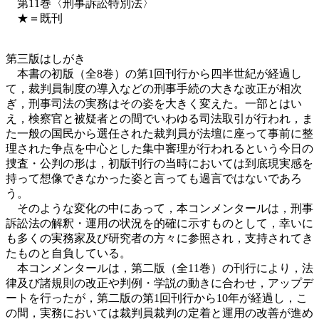
第11巻〈刑事訴訟特別法〉
★＝既刊
第三版はしがき
本書の初版（全8巻）の第1回刊行から四半世紀が経過し
て，裁判員制度の導入などの刑事手続の大きな改正が相次
ぎ，刑事司法の実務はその姿を大きく変えた。一部とはい
え，検察官と被疑者との間でいわゆる司法取引が行われ，ま
た一般の国民から選任された裁判員が法壇に座って事前に整
理された争点を中心とした集中審理が行われるという今日の
捜査・公判の形は，初版刊行の当時においては到底現実感を
持って想像できなかった姿と言っても過言ではないであろ
う。
そのような変化の中にあって，本コンメンタールは，刑事
訴訟法の解釈・運用の状況を的確に示すものとして，幸いに
も多くの実務家及び研究者の方々に参照され，支持されてき
たものと自負している。
本コンメンタールは，第二版（全11巻）の刊行により，法
律及び諸規則の改正や判例・学説の動きに合わせ，アップデ
ートを行ったが，第二版の第1回刊行から10年が経過し，こ
の間，実務においては裁判員裁判の定着と運用の改善が進め