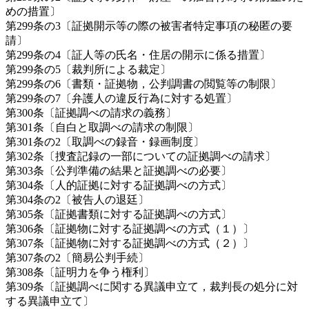
めの措置〕
第299条の3〔証拠開示等の際の被害者特定事項の秘匿の要
請〕
第299条の4〔証人等の氏名・住居の開示に係る措置〕
第299条の5〔裁判所による裁定〕
第299条の6〔書類・証拠物，公判調書の閲覧等の制限〕
第299条の7〔弁護人の違反行為に対する処置〕
第300条〔証拠調べの請求の義務〕
第301条〔自白と取調べの請求の制限〕
第301条の2〔取調べの録音・録画制度〕
第302条〔捜査記録の一部についての証拠調べの請求〕
第303条〔公判準備の結果と証拠調べの必要〕
第304条〔人的証拠に対する証拠調べの方式〕
第304条の2〔被告人の退廷〕
第305条〔証拠書類に対する証拠調べの方式〕
第306条〔証拠物に対する証拠調べの方式（１）〕
第307条〔証拠物に対する証拠調べの方式（２）〕
第307条の2〔簡易公判手続〕
第308条〔証明力を争う権利〕
第309条〔証拠調べに関する異議申立て，裁判長の処分に対
する異議申立て〕