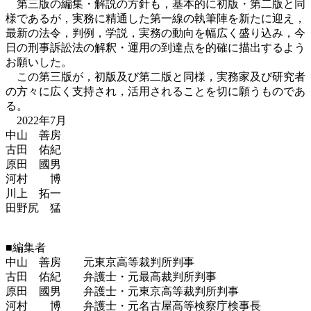
第三版の編集・解説の方針も，基本的に初版・第二版と同
様であるが，実務に精通した第一線の執筆陣を新たに迎え，
最新の法令，判例，学説，実務の動向を幅広く盛り込み，今
日の刑事訴訟法の解釈・運用の到達点を的確に描出するよう
お願いした。
この第三版が，初版及び第二版と同様，実務家及び研究者
の方々に広く支持され，活用されることを切に願うものであ
る。
2022年7月
中山 善房
古田 佑紀
原田 國男
河村 博
川上 拓一
田野尻 猛
■編集者
中山 善房 元東京高等裁判所判事
古田 佑紀 弁護士・元最高裁判所判事
原田 國男 弁護士・元東京高等裁判所判事
河村 博 弁護士・元名古屋高等検察庁検事長