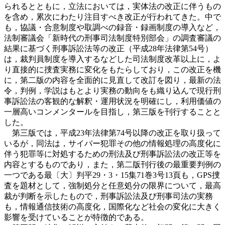
られるとともに，立法においては，実体法の改正に伴うもの
を含め，累次にわたり注目すべき改正が行われてきた。中で
も，協議・合意制度や取調べの録音・録画制度の導入など，
法制審議会「新時代の刑事司法制度特別部会」の調査審議の
結果に基づく刑事訴訟法等の改正（平成28年法律第54号）
は，裁判員制度を導入するなどした司法制度改革以上に，よ
り直接的に捜査実務に変化をもたらしており，この改正を機
に，第二版の内容を全面的に見直して改訂を図り，最新の法
令，判例，学説はもとより実務の動向をも織り込んで現行刑
事訴訟法の客観的な解釈・運用状況を明確にし，利用価値の
一層高いコンメンタールを目指し，第三版を刊行することと
した。
第三版では，平成23年法律第74号以降の改正を取り扱って
いるが，同法は，サイバー犯罪その他の情報処理の高度化に
伴う犯罪等に対処するための刑法及び刑事訴訟法の改正等を
内容とするものであり，また，第二版刊行後の最重要判例の
一つである最〔大〕判平29・3・15集71巻3号13頁も，GPS捜
査を題材として，強制処分と任意処分の限界について，最高
裁が判断を示したもので，刑事訴訟法及び刑事司法の実務
も，情報通信技術の高度化，国際化など社会の変化に大きく
影響を受けていることが特徴的である。