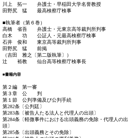
川上 拓一 弁護士・早稲田大学名誉教授
田野尻 猛 最高検察庁検事
■執筆者（第６巻）
高橋 省吾 弁護士・元東京高等裁判所判事
白木 功 公証人・元最高検察庁検事
石井 俊和 東京高等裁判所判事
田野尻 猛 前掲
（吉田 雅之〔第二版執筆〕）
辻 裕教 仙台高等検察庁検事長
■書籍内容
第２編 第一審
第３章 公 判
第１節 公判準備及び公判手続
第282条〔公判廷〕
第283条〔被告人たる法人と代理人の出頭〕
第284条〔軽微事件における出頭義務の免除・代理人の出
頭〕
第285条〔出頭義務とその免除〕