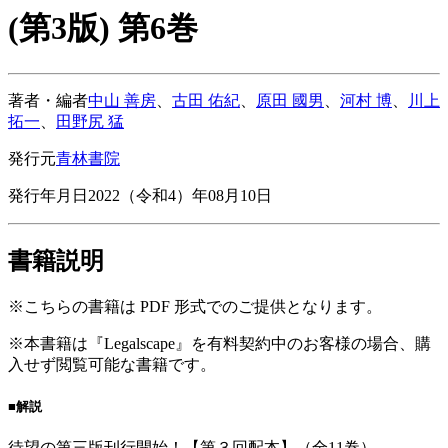
(第3版) 第6巻
著者・編者
中山 善房
、
古田 佑紀
、
原田 國男
、
河村 博
、
川上
拓一
、
田野尻 猛
発行元
青林書院
発行年月日
2022（令和4）年08月10日
書籍説明
※こちらの書籍は PDF 形式でのご提供となります。
※本書籍は『Legalscape』を有料契約中のお客様の場合、購
入せず閲覧可能な書籍です。
■解説
待望の第三版刊行開始！【第３回配本】（全11巻）