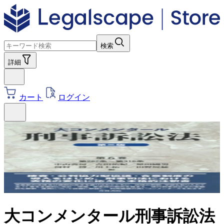
検索
詳細
カート
ログイン
大コンメンタール刑事訴訟法