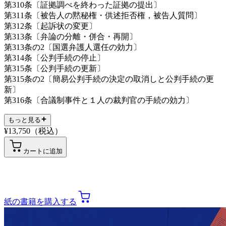
第310条〔証拠調べを終わった証拠の提出〕
第311条〔被告人の黙秘権・供述拒否権，被告人質問〕
第312条〔起訴状の変更〕
第313条〔弁論の分離・併合・再開〕
第313条の2〔国選弁護人選任の効力〕
第314条〔公判手続の停止〕
第315条〔公判手続の更新〕
第315条の2〔簡易公判手続の決定の取消しと公判手続の更
新〕
第316条〔合議制事件と１人の裁判官の手続の効力〕
もっと見る
¥
13,750
（税込）
カートに追加
紙の書籍を購入する