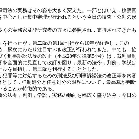
事司法の実務はその姿を大きく変えた。一部とはいえ，検察官
を中心とした集中審理が行われるという今日の捜査・公判の形
多くの実務家及び研究者の方々に参照され，支持されてきたも
を行ったが，第二版の第1回刊行から10年が経過し，この
め，累次にわたり注目すべき改正が行われてきた。中でも，協
く刑事訴訟法等の改正（平成28年法律第54号）は，裁判員制
容を全面的に見直して改訂を図り，最新の法令，判例，学説は
ールを目指し，第三版を刊行することとした。
う犯罪等に対処するための刑法及び刑事訴訟法の改正等を内容
を題材として，強制処分と任意処分の限界について，最高裁が判断
いることが特徴的である。
新の法令，判例，学説，実務の動向を幅広く盛り込み，今日の
。