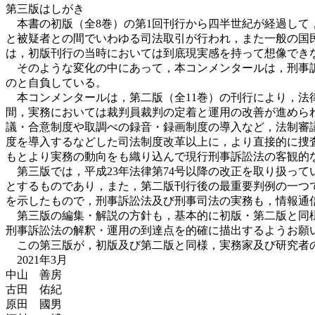
第三版はしがき
本書の初版（全8巻）の第1回刊行から四半世紀が経過して
と被疑者との間でいわゆる司法取引が行われ，また一般の国
は，初版刊行の当時においては到底現実感を持って想像でき
そのような変化の中にあって，本コンメンタールは，刑事訴
のと自負している。
本コンメンタールは，第二版（全11巻）の刊行により，法律
間，実務においては裁判員裁判の定着と運用の改善が進めら
議・合意制度や取調べの録音・録画制度の導入など，法制審議
度を導入するなどした司法制度改革以上に，より直接的に捜
もとより実務の動向をも織り込んで現行刑事訴訟法の客観的
第三版では，平成23年法律第74号以降の改正を取り扱っ
とするものであり，また，第二版刊行後の最重要判例の一つであ
を示したもので，刑事訴訟法及び刑事司法の実務も，情報通
第三版の編集・解説の方針も，基本的に初版・第二版と同様
刑事訴訟法の解釈・運用の到達点を的確に描出するようお願
この第三版が，初版及び第二版と同様，実務家及び研究者の
2021年3月
中山 善房
古田 佑紀
原田 國男