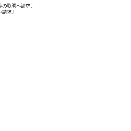
等の取調べ請求〕
べ請求〕