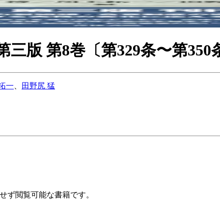
版 第8巻〔第329条〜第350
 拓一
、
田野尻 猛
購入せず閲覧可能な書籍です。