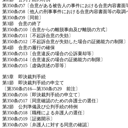
第350条の7〔合意がある被告人の事件における合意内容書面
第350条の8〔他人の刑事事件における合意内容書面等の取調
第350条の9〔同前〕
第3節 合意の終了
第350条の10〔合意からの離脱事由及び離脱の方式〕
第350条の11〔不起訴合意の失効〕
第350条の12〔不起訴合意が失効した場合の証拠能力の制限〕
第4節 合意の履行の確保
第350条の13〔合意違反の場合の公訴棄却等〕
第350条の14〔合意違反の場合の証拠能力の制限〕
第350条の15〔虚偽供述の罪等〕
第5章 即決裁判手続
第1節 即決裁判手続の申立て
〔第350条の16―第350条の29 前注〕
第350条の16〔即決裁判手続の申立て〕
第350条の17〔同意確認のための弁護士の選任〕
第2節 公判準備及び公判手続の特例
第350条の18〔職権による弁護人の選任〕
第350条の19〔証拠開示〕
第350条の20〔弁護人に対する同意の確認〕