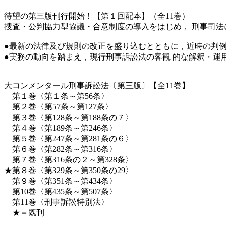
待望の第三版刊行開始！【第１回配本】（全11巻）
捜査・公判協力型協議・合意制度の導入をはじめ， 刑事司
●最新の法律及び規則の改正を盛り込むとともに，近時の判例
●実務の動向を踏まえ，現行刑事訴訟法の客観 的な解釈・運
大コンメンタール刑事訴訟法〔第三版〕【全11巻】
第１巻〈第１条～第56条〉
第２巻〈第57条～第127条〉
第３巻〈第128条～第188条の７〉
第４巻〈第189条～第246条〉
第５巻〈第247条～第281条の６〉
第６巻〈第282条～第316条〉
第７巻〈第316条の２～第328条〉
★第８巻〈第329条～第350条の29〉
第９巻〈第351条～第434条〉
第10巻〈第435条～第507条〉
第11巻〈刑事訴訟特別法〉
★＝既刊