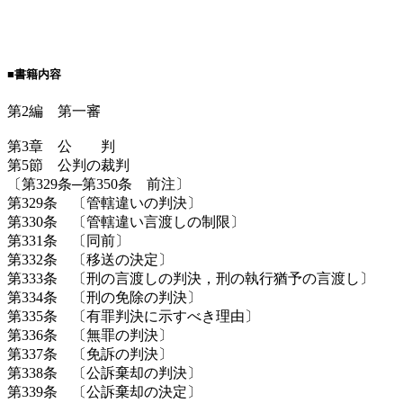
■書籍内容
第2編 第一審
第3章 公 判
第5節 公判の裁判
〔第329条─第350条 前注〕
第329条 〔管轄違いの判決〕
第330条 〔管轄違い言渡しの制限〕
第331条 〔同前〕
第332条 〔移送の決定〕
第333条 〔刑の言渡しの判決，刑の執行猶予の言渡し〕
第334条 〔刑の免除の判決〕
第335条 〔有罪判決に示すべき理由〕
第336条 〔無罪の判決〕
第337条 〔免訴の判決〕
第338条 〔公訴棄却の判決〕
第339条 〔公訴棄却の決定〕