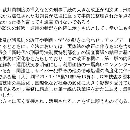
，裁判員制度の導入などの刑事手続の大きな改正が相次ぎ，刑
民から選任された裁判員が法壇に座って事前に整理された争点
なかった姿と言っても過言ではないであろう。
訟法の解釈・運用の状況を的確に示すものとして，幸いにも
及び諸規則の改正や判例・学説の動きに合わせ，アップデート
れるとともに，立法においては，実体法の改正に伴うものを含
会「新時代の刑事司法制度特別部会」の調査審議の結果に基づ
査実務に変化をもたらしており，この改正を機に，第二版の内
な解釈・運用状況を明確にし，利用価値の一層高いコンメンタ
ているが，同法は，サイバー犯罪その他の情報処理の高度化に伴
る最〔大〕判平29・3・15集71巻3号13頁も，GPS捜査
信技術の高度化，国際化など社会の変化に大きく影響を受けて
であるが，実務に精通した第一線の執筆陣を新たに迎え，最
いした。
方々に広く支持され，活用されることを切に願うものである