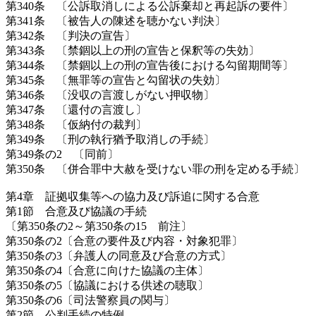
第340条 〔公訴取消しによる公訴棄却と再起訴の要件〕
第341条 〔被告人の陳述を聴かない判決〕
第342条 〔判決の宣告〕
第343条 〔禁錮以上の刑の宣告と保釈等の失効〕
第344条 〔禁錮以上の刑の宣告後における勾留期間等〕
第345条 〔無罪等の宣告と勾留状の失効〕
第346条 〔没収の言渡しがない押収物〕
第347条 〔還付の言渡し〕
第348条 〔仮納付の裁判〕
第349条 〔刑の執行猶予取消しの手続〕
第349条の2 〔同前〕
第350条 〔併合罪中大赦を受けない罪の刑を定める手続〕
第4章 証拠収集等への協力及び訴追に関する合意
第1節 合意及び協議の手続
〔第350条の2～第350条の15 前注〕
第350条の2〔合意の要件及び内容・対象犯罪〕
第350条の3〔弁護人の同意及び合意の方式〕
第350条の4〔合意に向けた協議の主体〕
第350条の5〔協議における供述の聴取〕
第350条の6〔司法警察員の関与〕
第2節 公判手続の特例