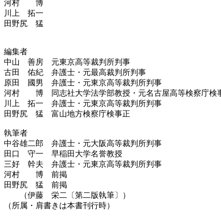
河村 博
川上 拓一
田野尻 猛
編集者
中山 善房 元東京高等裁判所判事
古田 佑紀 弁護士・元最高裁判所判事
原田 國男 弁護士・元東京高等裁判所判事
河村 博 同志社大学法学部教授・元名古屋高等検察庁検
川上 拓一 弁護士・元東京高等裁判所判事
田野尻 猛 富山地方検察庁検事正
執筆者
中谷雄二郎 弁護士・元大阪高等裁判所判事
田口 守一 早稲田大学名誉教授
三好 幹夫 弁護士・元東京高等裁判所判事
河村 博 前掲
田野尻 猛 前掲
（伊藤 栄二〔第二版執筆〕）
（所属・肩書きは本書刊行時）