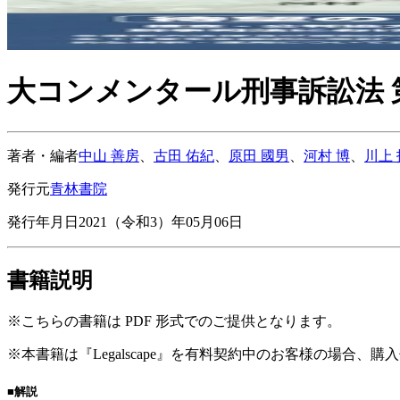
大コンメンタール刑事訴訟法 第三
著者・編者
中山 善房
、
古田 佑紀
、
原田 國男
、
河村 博
、
川上
発行元
青林書院
発行年月日
2021（令和3）年05月06日
書籍説明
※こちらの書籍は PDF 形式でのご提供となります。
※本書籍は『Legalscape』を有料契約中のお客様の場合、
■解説