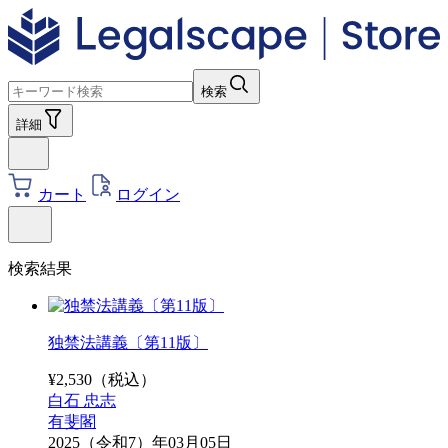
検索
詳細
カート
ログイン
検索結果
独禁法講義〔第11版〕
¥
2,530
（税込）
白石 忠志
有斐閣
2025（令和7）年03月05日